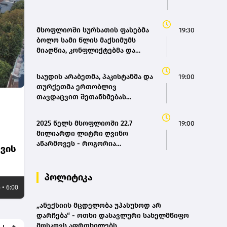
მსოფლიოში სურსათის ფასებმა
19:30
ბოლო სამი წლის მაქსიმუმს
მიაღწია, კონფლიქტებმა და
ძლიერმა სიცხემ მარცვლეულის
გაძვირება გამოიწვია -
საუდის არაბეთმა, პაკისტანმა და
19:00
„გარდიანი“
თურქეთმა ერთობლივ
თავდაცვით შეთანხმებას
მოაწერეს ხელი
2025 წელს მსოფლიოში 22.7
19:00
მილიარდი ლიტრი ღვინო
აწარმოვეს - როგორია
ევის
საქართველოს წილი? |
OIV(bm.ge)
პოლიტიკა
 • 6:00
„ანექსიის მცდელობა უპასუხოდ არ
დარჩება“ - ოთხი დასავლური სახელმწიფო
მოსკოვს აფრთხილებს