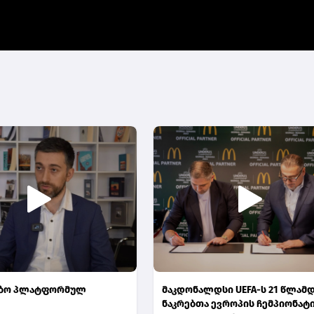
აბო პლატფორმულ
მაკდონალდსი UEFA-ს 21 წლამ
ნაკრებთა ევროპის ჩემპიონატ