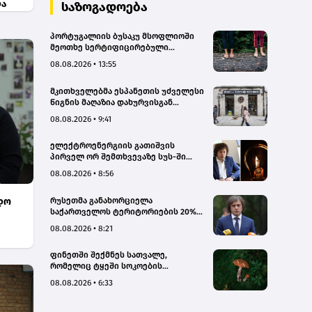
ა
სახალხო დამცველი
საზოგადოება
პორტუგალიის ბუსაკუ მსოფლიოში
მეოთხე სერტიფიცირებული
„თერაპიული ტყე“ გახდა
08.08.2026 • 13:55
მკითხველებმა ესპანეთის უძველესი
წიგნის მაღაზია დახურვისგან
გადაარჩინეს
08.08.2026 • 9:41
ელექტროენერგიის გათიშვის
პირველ ორ შემთხვევაზე სუს-ში
წარიმართება გამოძიება, მესამე
08.08.2026 • 8:56
გათიშვას ჰქონდა კონკრეტული
მიზეზი, - სარეაბილიტაციო
რუსეთმა განახორციელა
დო
სამუშაოები ენგურჰესზე - კობახიძე
საქართველოს ტერიტორიების 20%-
ის ოკუპაცია და სააკაშვილის, მისი
08.08.2026 • 8:21
რეჟიმის და „ნაცმოძრაობის“
ღალატი ვერანაირად ვერ
ფინეთში შექმნეს სათვალე,
გადაფარავს ამ დანაშაულს, ეს იყო
რომელიც ტყეში სოკოების
დანაშაული ჩვენი სახელმწიფოს
აღმოჩენაში დაგეხმარებათ
წინაშე - კობახიძე
08.08.2026 • 6:33