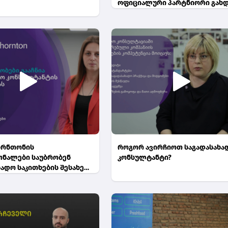
ოფიციალური პარტნიორი გახდ
ორნთონის
როგორ ავირჩიოთ საგადასახა
ნალები საუბრობენ
კონსულტანტი?
ადო საკითხების შესახებ -
ანავა