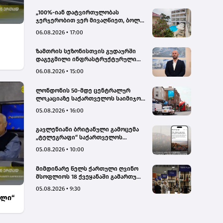
„100%-იან დატვირთულობას
ჯერჯერობით ვერ მივაღწიეთ, ბოლო
პერიოდში რამდენიმე ჯავშანიც
06.08.2026 • 17:00
გაუქმდა“ - Kobuleti Beach Club
ზამთრის სეზონისთვის გუდაურში
დაგეგმილი ინფრასტრუქტურული
პროექტები ხელს შეუწყობს
06.08.2026 • 15:00
გუდაურის ტურისტული
პოტენციალის გაზრდას – ლევან
ლონდონის 50-მდე ცენტრალურ
დარსალია
ლოკაციაზე საქართველოს საიმიჯო
ვიზუალები განთავსდა
05.08.2026 • 16:00
გავლენიანი ბრიტანული გამოცემა
„ტელეგრაფი“ საქართველოს
ტურისტული პოტენციალის შესახებ
05.08.2026 • 10:00
სტატიების ციკლს აქვეყნებს
მიმდინარე წელს ქართული ღვინო
მსოფლიოს 18 ქვეყანაში გამართულ
140-მდე ღონისძიებაზე იყო
05.08.2026 • 9:30
წარმოდგენილი
ალი“