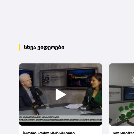
სხვა ვიდეოები
ბადრი კოჭლამაზაშვილი
ვლადიმერ