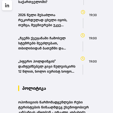
საქართველოში?
2026 წელი შესაძლოა
19:30
რეკორდულად ცხელი იყოს,
თუმცა, მეცნიერები უკვე
ემზადებიან 2027 წლის
რეკორდებისთვის
„ჩვენს ქვეყანაში ჩამოსულ
19:00
სტუმრებს შეეძლებათ,
თბილისიდან ბათუმში და
ბათუმიდან ჩვენს დედაქალაქში
4 საათში ჩამოვიდნენ, ეს ხელს
,,სფერო ჰოლდინგის”
19:00
შეუწყობს შიდა ტურიზმს,
დამფუძნებელ გივი წულეისკირს
საერთაშორისო ტურიზმს, ასევე
12 წლით, ხოლო იურისტ სოფო
შიდა მობილობის გაუმჯობესებას
პეტრიაშვილს 8 წლით
ქვეყანაში“ - მარიამ
თავისუფლების აღკვეთა მიესაჯა
ქვრივიშვილი
პოლიტიკა
ოპოზიციის წარმომადგენლები რუსი
ტურისტების წინააღმდეგ ქსენოფობიურ
კამპანიას აწყობენ - ირაკლი კობახიძე