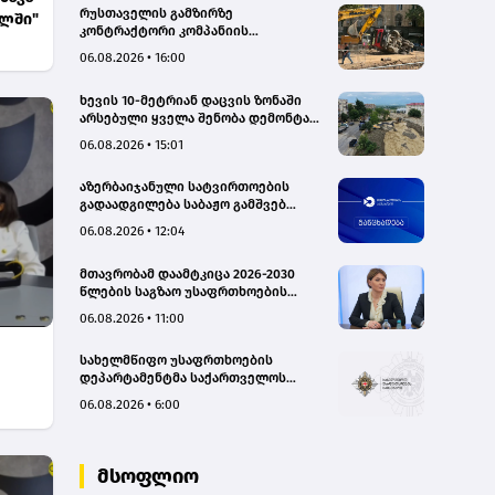
რუსთაველის გამზირზე
ალში"
კონტრაქტორი კომპანიის
თვითმცლელმა ტრანშიის კიდესთან
06.08.2026 • 16:00
ახლოს იმოძრავა, რამაც ნიადაგის
ჩამოშლა და ტექნიკის მოცურება
ხევის 10-მეტრიან დაცვის ზონაში
გამოიწვია, გადაბრუნდა
არსებული ყველა შენობა დემონტაჟს
ავტომანქანა - თვითმცლელში
დაექვემდებარება - თელავის მერი
იმყოფებოდა მცირეწლოვანი ბავშვი
06.08.2026 • 15:01
- GWP
აზერბაიჯანული სატვირთოების
გადაადგილება საბაჟო გამშვებ
პუნქტებზე შეუფერხებლად
06.08.2026 • 12:04
მიმდინარეობს- შემოსავლების
სამსახური
მთავრობამ დაამტკიცა 2026-2030
წლების საგზაო უსაფრთხოების
ეროვნული სტრატეგია და მისი
06.08.2026 • 11:00
სამოქმედო გეგმა – თამარ
იოსელიანი
სახელმწიფო უსაფრთხოების
დეპარტამენტმა საქართველოს
სახელმწიფო ინტერესების
06.08.2026 • 6:00
საზიანოდ საბოტაჟის მუხლით
გამოძიება დაიწყო
მსოფლიო