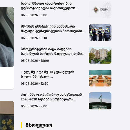
სახელმწიფო უსაფრთხოების
დეპარტამენტმა საქართველოს
სახელმწიფო ინტერესების
06.08.2026 • 6:00
საზიანოდ საბოტაჟის მუხლით
გამოძიება დაიწყო
შრომის ინსპექციის სამსახური
მაღალი ტემპერატურის პირობებში
შრომის უსაფრთხოების ნორმების
06.08.2026 • 5:30
მონიტორინგს მთელი ქვეყნის
მასშტაბით ახორციელებს
პროკურატურამ ბაგა-ბაღებში
საქონლის ხორცის ნაცვლად ცხენის
ხორცის შეტანის ფაქტებზე ორ პირს
05.08.2026 • 18:00
ბრალდება წარუდგინა
1-ელ, მე-7 და მე-10 კლასელებს
სკოლებში ახალი
სახელმძღვანელოები, ახალი
05.08.2026 • 12:30
პროგრამები დახვდებათ - ასევე
ამოქმედდება ახალი წესი,
პუტინმა ოკუპირებულ აფხაზეთთან
რომლითაც საგაკვეთილო პროცესში
2026-2030 წლების სოციალურ-
ტელეფონების გამოყენება
ეკონომიკური პროგრამის
იზღუდება
05.08.2026 • 9:00
შეთანხმების რატიფიცირებას ხელი
მოაწერა
მსოფლიო