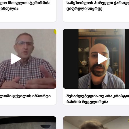
ელო მსოფლიო ტურიზმის
სამეზობლოს პირველი ქართუ
პინძელია
ციფრული სივრცე
ლოში ფქვილის იმპორტი
შესაძლებელია თუ არა კრიპტო
ა
ბაზრის რეგულირება