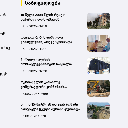
საზოგადოება
2
მის
18 წელი 2008 წლის რუსეთ-
საქართველოს ომიდან
07.08.2026 • 19:59
ლონ
დაავადებების ადრეული
გამოვლენის, პრევენციისა და
რეგიონებში ხარისხიან სამედიცინო
რიშიც
07.08.2026 • 15:00
მომსახურებაზე ხელმისაწვდომობის
გაზრდის მიზნით,
პირველი კლასის
დედოფლისწყაროში, სამედიცინო
მოსწავლეებისთვის სასკოლო
სკრინინგი გაიმართა – ჯანდაცვის
ფორმების რეალიზაცია 1–14
სამინისტრო
07.08.2026 • 12:30
დეს,
სექტემბრის პერიოდში
განხორციელდება
რუსთაველის გამზირზე
კონტრაქტორი კომპანიის
თვითმცლელმა ტრანშიის კიდესთან
06.08.2026 • 16:00
ახლოს იმოძრავა, რამაც ნიადაგის
ჩამოშლა და ტექნიკის მოცურება
ხევის 10-მეტრიან დაცვის ზონაში
გამოიწვია, გადაბრუნდა
არსებული ყველა შენობა დემონტაჟს
ავტომანქანა - თვითმცლელში
დაექვემდებარება - თელავის მერი
იმყოფებოდა მცირეწლოვანი ბავშვი
06.08.2026 • 15:01
- GWP