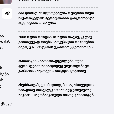
აშშ ღრმად შეშფოთებულია რუსეთის მიერ
საქართველოს ტერიტორიის განგრძობადი
ოკუპაციით – საელჩო
ა,
2008 წლის ომიდან 18 წლის თავზე, კვლავ
, მას
გამოწვევად რჩება საოკუპაციო რეჟიმების
ნს
მიერ, ე.წ. საზღვრის უკანონო კვეთისთვის,
პირთა უკანონო დაკავებების და
პატიმრობის პრაქტიკა, ასევე მშობლიურ
ოპოზიციის წარმომადგენლები რუსი
ენაზე განათლების ხელმისაწვდომობა-
ტურისტების წინააღმდეგ ქსენოფობიურ
ს
სახალხო დამცველი
კამპანიას აწყობენ - ირაკლი კობახიძე
რები
ის
აზერბაიჯანელი მძღოლები საქართველოს
2
საბაჟოზე მრავალკვირიან შეფერხებებზე
ჩივიან - აზერბაიჯანული მხარე განმარტებას
ითხოვს
ი ქსელ