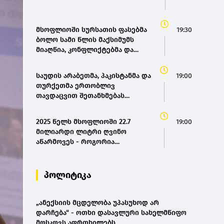
მსოფლიოში სურსათის ფასებმა
19:30
ბოლო სამი წლის მაქსიმუმს
მიაღწია, კონფლიქტებმა და
ძლიერმა სიცხემ მარცვლეულის
გაძვირება გამოიწვია -
საუდის არაბეთმა, პაკისტანმა და
19:00
„გარდიანი“
თურქეთმა ერთობლივ
თავდაცვით შეთანხმებას
მოაწერეს ხელი
2025 წელს მსოფლიოში 22.7
19:00
მილიარდი ლიტრი ღვინო
აწარმოვეს - როგორია
საქართველოს წილი? |
OIV(bm.ge)
პოლიტიკა
„ანექსიის მცდელობა უპასუხოდ არ
დარჩება“ - ოთხი დასავლური სახელმწიფო
მოსკოვს აფრთხილებს