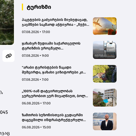
ტურიზმი
პაკეტების გაძვირების მიუხედავად,
ჯავშნები საკმაოდ აქტიურია - „ჩექინ
თრეველი"(bm.ge)
07.08.2026 • 17:00
ყაზახურ მედიაში საქართველოს
ტურიზმის ეროვნული
ადმინისტრაციის მარკეტინგული
07.08.2026 • 9:00
კამპანიის ფარგლებში სტატიები
მომზადდა
"არაბი ტურისტების ნაკადი
შემცირდა, ყაზახი ვიზიტორები კი
გააქტიურდნენ"- Borjomi UnderWood
07.08.2026 • 7:00
Hotel
ე,
„100%-იან დატვირთულობას
ჯერჯერობით ვერ მივაღწიეთ, ბოლო
პერიოდში რამდენიმე ჯავშანიც
06.08.2026 • 17:00
გაუქმდა“ - Kobuleti Beach Club
045
ზამთრის სეზონისთვის გუდაურში
დაგეგმილი ინფრასტრუქტურული
პროექტები ხელს შეუწყობს
06.08.2026 • 15:00
გუდაურის ტურისტული
ავაც
პოტენციალის გაზრდას – ლევან