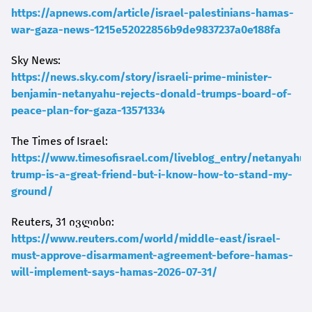
https://apnews.com/article/israel-palestinians-hamas-
war-gaza-news-1215e52022856b9de9837237a0e188fa
Sky News:
https://news.sky.com/story/israeli-prime-minister-
benjamin-netanyahu-rejects-donald-trumps-board-of-
peace-plan-for-gaza-13571334
The Times of Israel:
https://www.timesofisrael.com/liveblog_entry/netanyahu-
trump-is-a-great-friend-but-i-know-how-to-stand-my-
ground/
Reuters, 31 ივლისი:
https://www.reuters.com/world/middle-east/israel-
must-approve-disarmament-agreement-before-hamas-
will-implement-says-hamas-2026-07-31/