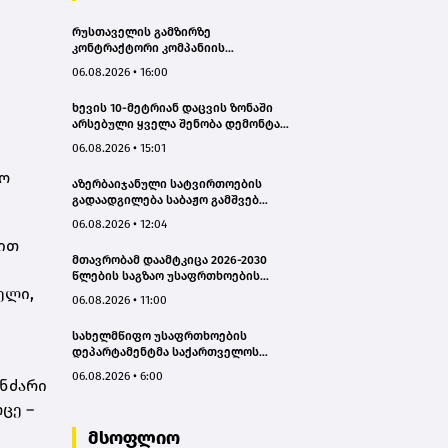
რუსთაველის გამზირზე
კონტრაქტორი კომპანიის
თვითმცლელმა ტრანშიის კიდესთან
06.08.2026 • 16:00
ახლოს იმოძრავა, რამაც ნიადაგის
ჩამოშლა და ტექნიკის მოცურება
ხევის 10-მეტრიან დაცვის ზონაში
გამოიწვია, გადაბრუნდა
არსებული ყველა შენობა დემონტაჟს
ავტომანქანა - თვითმცლელში
დაექვემდებარება - თელავის მერი
იმყოფებოდა მცირეწლოვანი ბავშვი
06.08.2026 • 15:01
- GWP
ტო
აზერბაიჯანული სატვირთოების
გადაადგილება საბაჟო გამშვებ
პუნქტებზე შეუფერხებლად
06.08.2026 • 12:04
მიმდინარეობს- შემოსავლების
ბით
სამსახური
მთავრობამ დაამტკიცა 2026-2030
წლების საგზაო უსაფრთხოების
ელი,
ეროვნული სტრატეგია და მისი
06.08.2026 • 11:00
სამოქმედო გეგმა – თამარ
იოსელიანი
სახელმწიფო უსაფრთხოების
დეპარტამენტმა საქართველოს
სახელმწიფო ინტერესების
06.08.2026 • 6:00
ანძარი
საზიანოდ საბოტაჟის მუხლით
გამოძიება დაიწყო
ცე –
მსოფლიო