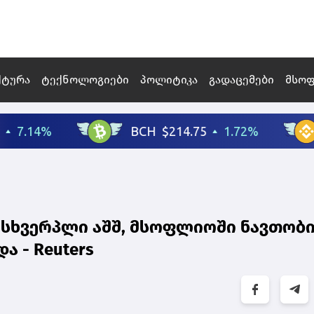
ქტურა
ტექნოლოგიები
პოლიტიკა
გადაცემები
მსო
მსხვერპლი აშშ, მსოფლიოში ნავთობ
 - Reuters