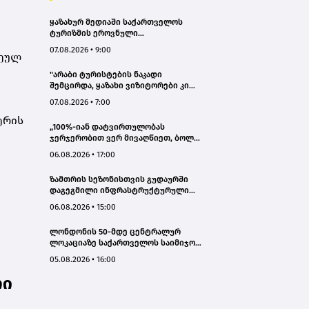
ყაზახურ მედიაში საქართველოს
ტურიზმის ეროვნული
ადმინისტრაციის მარკეტინგული
07.08.2026 • 9:00
ვეულ
კამპანიის ფარგლებში სტატიები
მომზადდა
"არაბი ტურისტების ნაკადი
შემცირდა, ყაზახი ვიზიტორები კი
გააქტიურდნენ"- Borjomi UnderWood
07.08.2026 • 7:00
Hotel
ერის
„100%-იან დატვირთულობას
ჯერჯერობით ვერ მივაღწიეთ, ბოლო
პერიოდში რამდენიმე ჯავშანიც
06.08.2026 • 17:00
გაუქმდა“ - Kobuleti Beach Club
ზამთრის სეზონისთვის გუდაურში
დაგეგმილი ინფრასტრუქტურული
პროექტები ხელს შეუწყობს
06.08.2026 • 15:00
გუდაურის ტურისტული
პოტენციალის გაზრდას – ლევან
ლონდონის 50-მდე ცენტრალურ
დარსალია
ლოკაციაზე საქართველოს საიმიჯო
ვიზუალები განთავსდა
05.08.2026 • 16:00
რი