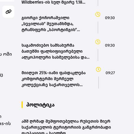
Wildberries-ის სულ მცირე 1.18
მილიონი კვადრატული მეტრი
სასაწყობე სივრცე დაიწვა
გიორგი ქოჩორაშვილი
09:30
„სევილიას“ შეუთანხმდა,
ტრანსფერს „სპორტინგის“
თანხმობა აკლია
საგამოძიებო სამსახურმა
09:30
ბათუმში ფალსიფიცირებული
ს ომი
ალკოჰოლური სასმელებისა და
ყალბი აქციზური მარკების
დამზადება - გასაღების ფაქტზე
მიიღეთ 25%-იანი ფასდაკლება
09:27
იც
სამი პირი დააკავა
კომფორტერში შერჩეულ
კოლექციაზე საქართველოს
ნაწილ-ნაწილ გადახდისას
პოლიტიკა
ი
აშშ ღრმად შეშფოთებულია რუსეთის მიერ
as-ის
საქართველოს ტერიტორიის განგრძობადი
ოკუპაციით – საელჩო