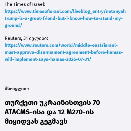
The Times of Israel:
https://www.timesofisrael.com/liveblog_entry/netanyahu-
trump-is-a-great-friend-but-i-know-how-to-stand-my-
ground/
Reuters, 31 ივლისი:
https://www.reuters.com/world/middle-east/israel-
must-approve-disarmament-agreement-before-hamas-
will-implement-says-hamas-2026-07-31/
მსოფლიო
თურქეთი უკრაინისთვის 70
ATACMS-ისა და 12 M270-ის
მიყიდვას გეგმავს