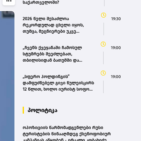
საქართველოში?
2026 წელი შესაძლოა
19:30
რეკორდულად ცხელი იყოს,
თუმცა, მეცნიერები უკვე
ემზადებიან 2027 წლის
რეკორდებისთვის
„ჩვენს ქვეყანაში ჩამოსულ
19:00
სტუმრებს შეეძლებათ,
თბილისიდან ბათუმში და
ბათუმიდან ჩვენს დედაქალაქში
4 საათში ჩამოვიდნენ, ეს ხელს
,,სფერო ჰოლდინგის”
19:00
შეუწყობს შიდა ტურიზმს,
დამფუძნებელ გივი წულეისკირს
საერთაშორისო ტურიზმს, ასევე
12 წლით, ხოლო იურისტ სოფო
შიდა მობილობის გაუმჯობესებას
პეტრიაშვილს 8 წლით
ქვეყანაში“ - მარიამ
თავისუფლების აღკვეთა მიესაჯა
ქვრივიშვილი
პოლიტიკა
ოპოზიციის წარმომადგენლები რუსი
ტურისტების წინააღმდეგ ქსენოფობიურ
კამპანიას აწყობენ - ირაკლი კობახიძე