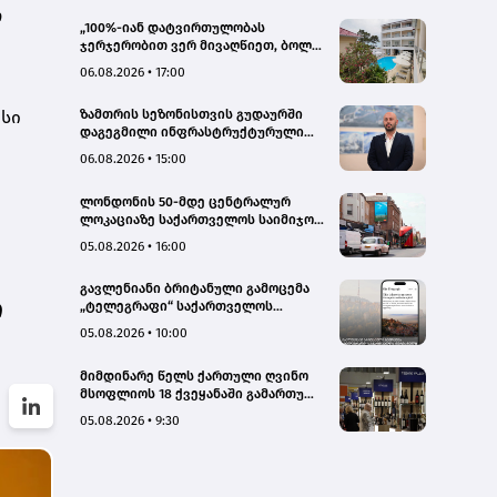
ო
„100%-იან დატვირთულობას
ჯერჯერობით ვერ მივაღწიეთ, ბოლო
პერიოდში რამდენიმე ჯავშანიც
06.08.2026 • 17:00
გაუქმდა“ - Kobuleti Beach Club
ისი
ზამთრის სეზონისთვის გუდაურში
დაგეგმილი ინფრასტრუქტურული
პროექტები ხელს შეუწყობს
06.08.2026 • 15:00
გუდაურის ტურისტული
პოტენციალის გაზრდას – ლევან
ლონდონის 50-მდე ცენტრალურ
დარსალია
ლოკაციაზე საქართველოს საიმიჯო
ვიზუალები განთავსდა
05.08.2026 • 16:00
გავლენიანი ბრიტანული გამოცემა
ი
„ტელეგრაფი“ საქართველოს
ტურისტული პოტენციალის შესახებ
05.08.2026 • 10:00
სტატიების ციკლს აქვეყნებს
მიმდინარე წელს ქართული ღვინო
მსოფლიოს 18 ქვეყანაში გამართულ
140-მდე ღონისძიებაზე იყო
05.08.2026 • 9:30
წარმოდგენილი