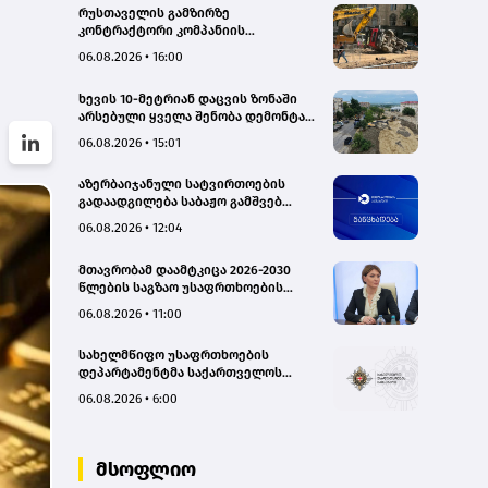
რუსთაველის გამზირზე
კონტრაქტორი კომპანიის
თვითმცლელმა ტრანშიის კიდესთან
06.08.2026 • 16:00
ახლოს იმოძრავა, რამაც ნიადაგის
ჩამოშლა და ტექნიკის მოცურება
ხევის 10-მეტრიან დაცვის ზონაში
გამოიწვია, გადაბრუნდა
არსებული ყველა შენობა დემონტაჟს
ავტომანქანა - თვითმცლელში
დაექვემდებარება - თელავის მერი
იმყოფებოდა მცირეწლოვანი ბავშვი
06.08.2026 • 15:01
- GWP
აზერბაიჯანული სატვირთოების
გადაადგილება საბაჟო გამშვებ
პუნქტებზე შეუფერხებლად
06.08.2026 • 12:04
მიმდინარეობს- შემოსავლების
სამსახური
მთავრობამ დაამტკიცა 2026-2030
წლების საგზაო უსაფრთხოების
ეროვნული სტრატეგია და მისი
06.08.2026 • 11:00
სამოქმედო გეგმა – თამარ
იოსელიანი
სახელმწიფო უსაფრთხოების
დეპარტამენტმა საქართველოს
სახელმწიფო ინტერესების
06.08.2026 • 6:00
საზიანოდ საბოტაჟის მუხლით
გამოძიება დაიწყო
მსოფლიო