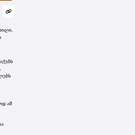
ბილი.
ი
აქებს
.
ლებს
ოდ ამ
და