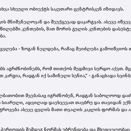
ხვა სხე­უ­ლი ობი­ექტს სა­კუ­თა­რი ცენ­ტრის­კენ იზი­დავს.
ვის მნიშ­ვნე­ლო­ვან და შე­უქ­ცე­ვად და­კარ­გვას. ასე­ვე იწ­ვე
ა­წი­ლებ­ში კუნ­თე­ბის, მათ შო­რის გუ­ლის კუნ­თე­ბის და­სუს­ტე
ბა.
­ვლე­ბა - ზო­გან ნელ­დე­ბა, რა­მაც შე­იძ­ლე­ბა გა­მო­იწ­ვი­ოს
ტებს აგ­რძნო­ბი­ნებს, რომ თით­ქოს მუდ­მი­ვი სურ­დო აქვთ. მ
 კარ­გია, რად­გან იქ სა­ში­ნე­ლი სუ­ნია,“ - გა­ნა­ცხა­და სვინ­
ლ­ბა­თო­ბით შვე­ბა­საც იგ­რძნო­ბენ, რად­გან სა­ბო­ლო­ოდ დაძ
თ სი­ა­რუ­ლი, ად­ვი­ლად და­ეხ­ვე­ვათ თავ­ბრუ და თა­ვი­დან ექ­
აგ­რო­ვე­ბა ასე­ვე ცვლის მათი თვა­ლის კაკ­ლის ფორ­მას და ა
 პე­რი­ო­დის შემ­დეგ ნორ­მას უბ­რუნ­დე­ბა და მხედ­ვე­ლო­ბაც