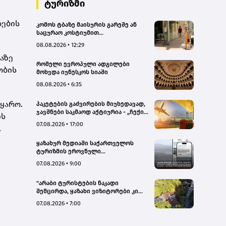
ტურიზმი
დე­ბის
კომოს ტბაზე მაისურის გარეშე ან
საცურაო კოსტიუმით
სეირნობისთვის ტურისტებს 200
08.08.2026 • 12:29
ევრომდე დააჯარიმებენ
ა­ზე
რომელი ევროპული ადგილები
ო­ბის
მოხვდა იუნესკოს სიაში
08.08.2026 • 6:35
ყა­რო.
პაკეტების გაძვირების მიუხედავად,
ჯავშნები საკმაოდ აქტიურია - „ჩექინ
ის
თრეველი"(bm.ge)
07.08.2026 • 17:00
.
ყაზახურ მედიაში საქართველოს
ტურიზმის ეროვნული
ადმინისტრაციის მარკეტინგული
07.08.2026 • 9:00
კამპანიის ფარგლებში სტატიები
მომზადდა
"არაბი ტურისტების ნაკადი
შემცირდა, ყაზახი ვიზიტორები კი
გააქტიურდნენ"- Borjomi UnderWood
07.08.2026 • 7:00
Hotel