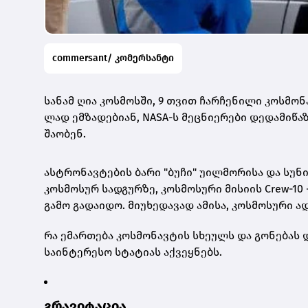
commersant/ კომერსანტი
სა­ნამ ღია კოს­მოს­ში, 9 თვით ჩარ­ჩე­ნი­ლი კოს­მო­ნ
ლად ემ­ზა­დე­ბი­ან, NASA-ს მეც­ნი­ე­რე­ბი დე­და­მი­წა­
შა­ო­ბენ.
ას­ტრო­ნავ­ტე­ბის ბარი "ბუჩი" უილ­მო­რი­სა და სუნი
კოს­მო­სურ სად­გურ­ზე, კოს­მო­სუ­რი მი­სი­ის Crew-10 
გამო გა­და­ი­დო. მი­უ­ხე­და­ვად ამი­სა, კოს­მო­სუ­რი ა
რა ემარ­თე­ბა კოს­მო­ნავ­ტის სხე­ულს და გო­ნე­ბას დე
სა­ინ­ტე­რე­სო სტა­ტი­ას აქ­ვეყ­ნებს.
გრა­ვი­ტა­ცია