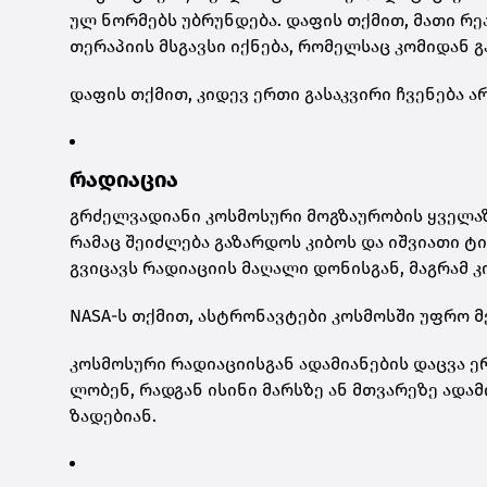
ულ ნორ­მებს უბ­რუნ­დე­ბა. და­ფის თქმით, მათი რე­ა­ბ
თე­რა­პი­ის მსგავ­სი იქ­ნე­ბა, რო­მელ­საც კო­მი­დან გა
და­ფის თქმით, კი­დევ ერთი გა­საკ­ვი­რი ჩვე­ნე­ბა ა
რა­დი­ა­ცია
გრძელ­ვა­დი­ა­ნი კოს­მო­სუ­რი მოგ­ზა­უ­რო­ბის ყვე­ლა­
რა­მაც შე­იძ­ლე­ბა გა­ზარ­დოს კი­ბოს და იშ­ვი­ა­თი ტ
გვი­ცავს რა­დი­ა­ცი­ის მა­ღა­ლი დო­ნის­გან, მაგ­რამ 
NASA-ს თქმით, ას­ტრო­ნავ­ტე­ბი კოს­მოს­ში უფრო მეტ რ
კოს­მო­სუ­რი რა­დი­ა­ცი­ის­გან ადა­მი­ა­ნე­ბის დაც­ვ
ლო­ბენ, რად­გან ისი­ნი მარსზე ან მთვა­რე­ზე ადა­მი­
ზა­დე­ბი­ან.