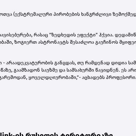
ოთ­ვა (ექ­სტრე­მა­ლუ­რი პი­რო­ბე­ბის ხან­გრძლი­ვი ზე­მოქ­მე­
­ვი­სე­ბუ­რე­ბა, რა­საც “ზედ­ხე­დის ეფექ­ტი“ ჰქვია. დე­და­მი­წ
ბა­ში, ზო­გი­ერთ ას­ტრო­ნავტს შე­საძ­ლოა გა­უ­ჩი­ნოს მყი­ფე­
- არა­ა­დეკ­ვა­ტუ­რო­ბის გან­ცდას, თუ რამ­დე­ნად დი­დია სამ­
წა­ზე, გა­ამ­ზა­დონ სა­უზ­მე და სამ­სა­ხურ­ში წა­ვიდ­ნენ. ეს არ
 გა­რე­მო­დან, ყო­ველ­დღი­უ­რო­ბა­ში,“- აცხა­დებს პრო­ფე­სო­რი
rlink-ის რუსეთის ტერიტორიაზე