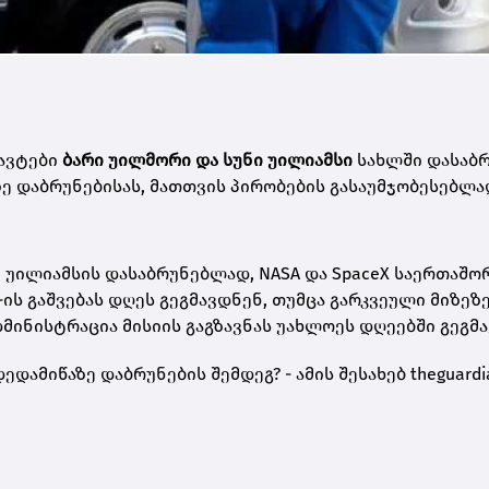
ავ­ტე­ბი
ბარი უილ­მო­რი და სუნი უი­ლი­ამ­სი
სახ­ლში და­საბ­რ
ზე დაბ­რუ­ნე­ბი­სას, მათ­თვის პი­რო­ბე­ბის გა­სა­უმ­ჯო­ბე­სებ­ლ
 უი­ლი­ამ­სის და­საბ­რუ­ნებ­ლად, NASA და SpaceX სა­ერ­თა­შო­
-ის გაშ­ვე­ბას დღეს გეგ­მავ­დნენ, თუმ­ცა გარ­კვე­უ­ლი მი­ზე­ზ
დ­მი­ნის­ტრა­ცია მი­სი­ის გაგ­ზავ­ნას უახ­ლო­ეს დღე­ებ­ში გეგ­მა
­და­მი­წა­ზე დაბ­რუ­ნე­ბის შემ­დეგ? - ამის შე­სა­ხებ theguard