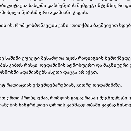
ი­ლი­ტა­ცია სახ­ლში დაბ­რუ­ნე­ბის შემ­დეგ ინ­ტენ­სი­უ­რი ფი­
­მო­სუ­ლი ნე­ბის­მი­ე­რი ადა­მი­ა­ნი გა­დის.
რის ის, რომ კოს­მო­ნავ­ტის კანი "თით­ქმის ბავ­შვი­ვით ხდე­ბა
ზე სა­ში­ში ეფექ­ტი შე­საძ­ლოა იყოს რა­დი­ა­ცი­ის ზე­მოქ­მე­დე­
ი­პის კი­ბოს რის­კი. დე­და­მი­წის ატ­მოს­ფე­რო და მაგ­ნი­ტუ­რ
კოს­მოს­ში ადა­მი­ა­ნებს ასე­თი დაც­ვა არ აქვთ.
ა­დი­ა­ცი­ას ექ­ვემ­დე­ბა­რე­ბი­ან, ვიდ­რე დე­და­მი­წა­ზე.
ა ერთ-ერთი პრობ­ლე­მაა, რომ­ლის გა­დაჭ­რა­საც მეც­ნი­ე­რე­ბი 
ა­ნე­ბის ხან­გრძლი­ვი დრო­ის გან­მავ­ლო­ბა­ში გაგ­ზავ­ნის­თ