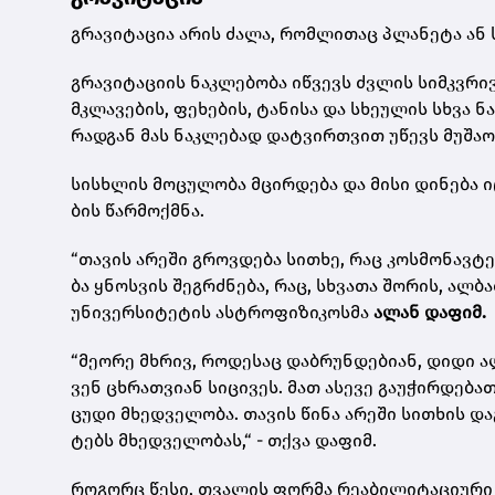
გრა­ვი­ტა­ცია არის ძალა, რომ­ლი­თაც პლა­ნე­ტა ან ს
გრა­ვი­ტა­ცი­ის ნაკ­ლე­ბო­ბა იწ­ვევს ძვლის სიმ­კვრი­
მკლა­ვე­ბის, ფე­ხე­ბის, ტა­ნი­სა და სხე­უ­ლის სხვა ნ
რად­გან მას ნაკ­ლე­ბად დატ­ვირ­თვით უწევს მუ­შა­ო­
სის­ხლის მო­ცუ­ლო­ბა მცირ­დე­ბა და მისი დი­ნე­ბა იც
ბის წარ­მოქ­მნა.
“თა­ვის არე­ში გროვ­დე­ბა სი­თხე, რაც კოს­მო­ნავ­
ბა ყნოს­ვის შეგ­რძნე­ბა, რაც, სხვა­თა შო­რის, ალ­ბათ
უნი­ვერ­სი­ტე­ტის ას­ტრო­ფი­ზი­კოს­მა
ალან და­ფიმ.
“მე­ო­რე მხრივ, რო­დე­საც დაბ­რუნ­დე­ბი­ან, დიდი ა
ვენ ცხრათ­ვი­ან სი­ცი­ვეს. მათ ასე­ვე გა­უ­ჭირ­დე­ბა
ცუდი მხედ­ვე­ლო­ბა. თა­ვის წინა არე­ში სი­თხის დ
ტებს მხედ­ვე­ლო­ბას,“ - თქვა და­ფიმ.
რო­გორც წესი, თვა­ლის ფორ­მა რე­ა­ბი­ლი­ტა­ცი­უ­რი