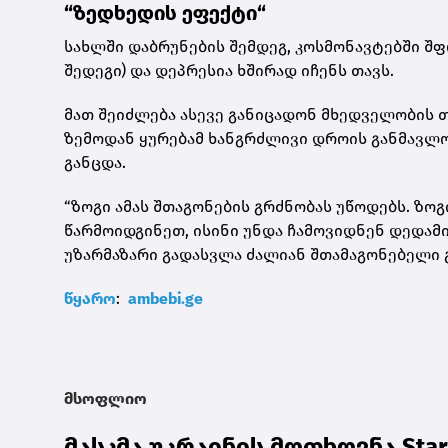
“ზედ­ხე­დის ეფექ­ტი“
სახ­ლში დაბ­რუ­ნე­ბის შემ­დეგ, კოს­მო­ნავ­ტებ­ში შფ
შე­დე­გი) და დეპ­რე­სია ხში­რად იჩენს თავს.
მათ შე­იძ­ლე­ბა ასე­ვე გა­ნი­ცა­დონ მხედ­ვე­ლო­ბის თა
ზე­მო­დან ყუ­რე­ბამ ხან­გრძლი­ვი დრო­ის გან­მავ­ლო­
გან­ცდა.
“ზოგი ამას შთა­გო­ნე­ბის გრძნო­ბას უწო­დებს. ზოგი 
წარ­მო­იდ­გი­ნეთ, ისი­ნი უნდა ჩა­მო­ვიდ­ნენ დე­და­მი­
უზარ­მა­ზა­რი გა­დას­ვლა ძა­ლი­ან შთა­მა­გო­ნე­ბე­ლი
წყა­რო
:
ambebi.ge
მსოფლიო
მასკმა უკრაინის მოთხოვნა Sta