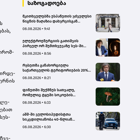
სახალხო დამცველი
საზოგადოება
მკითხველებმა ესპანეთის უძველესი
წიგნის მაღაზია დახურვისგან
ვს
გადაარჩინეს
08.08.2026 • 9:41
­ბას,
ელექტროენერგიის გათიშვის
პირველ ორ შემთხვევაზე სუს-ში
წარიმართება გამოძიება, მესამე
 თრომ­
08.08.2026 • 8:56
გათიშვას ჰქონდა კონკრეტული
მიზეზი, - სარეაბილიტაციო
რუსეთმა განახორციელა
სამუშაოები ენგურჰესზე - კობახიძე
საქართველოს ტერიტორიების 20%-
ცირ­დე­
ის ოკუპაცია და სააკაშვილის, მისი
08.08.2026 • 8:21
ბერ­ნის
რეჟიმის და „ნაცმოძრაობის“
ღალატი ვერანაირად ვერ
ფინეთში შექმნეს სათვალე,
გადაფარავს ამ დანაშაულს, ეს იყო
რომელიც ტყეში სოკოების
დანაშაული ჩვენი სახელმწიფოს
აღმოჩენაში დაგეხმარებათ
წინაშე - კობახიძე
­ლე­
08.08.2026 • 6:33
ნე­ბათ
აშშ-ში ველოსიპედისტთა
სუს­
სიკვდილიანობა 40-წლიან
მაქსიმუმს უახლოვდება
08.08.2026 • 6:30
 ჩვე­