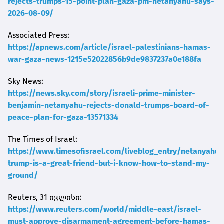
rejects-trumps-15-point-plan-gaza-pm-netanyahu-says-
2026-08-09/
Associated Press:
https://apnews.com/article/israel-palestinians-hamas-
war-gaza-news-1215e52022856b9de9837237a0e188fa
Sky News:
https://news.sky.com/story/israeli-prime-minister-
benjamin-netanyahu-rejects-donald-trumps-board-of-
peace-plan-for-gaza-13571334
The Times of Israel:
https://www.timesofisrael.com/liveblog_entry/netanyahu-
trump-is-a-great-friend-but-i-know-how-to-stand-my-
ground/
Reuters, 31 ივლისი:
https://www.reuters.com/world/middle-east/israel-
must-approve-disarmament-agreement-before-hamas-