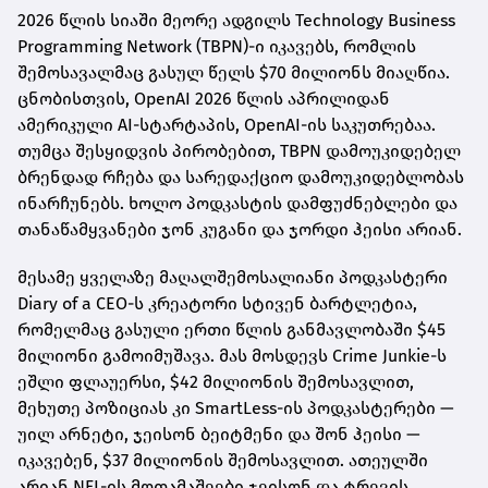
2026 წლის სიაში მეორე ადგილს Technology Business
Programming Network (TBPN)-ი იკავებს, რომლის
შემოსავალმაც გასულ წელს $70 მილიონს მიაღწია.
ცნობისთვის, OpenAI 2026 წლის აპრილიდან
ამერიკული AI-სტარტაპის, OpenAI-ის საკუთრებაა.
თუმცა შესყიდვის პირობებით, TBPN დამოუკიდებელ
ბრენდად რჩება და სარედაქციო დამოუკიდებლობას
ინარჩუნებს. ხოლო პოდკასტის დამფუძნებლები და
თანაწამყვანები ჯონ კუგანი და ჯორდი ჰეისი არიან.
მესამე ყველაზე მაღალშემოსალიანი პოდკასტერი
Diary of a CEO-ს კრეატორი სტივენ ბარტლეტია,
რომელმაც გასული ერთი წლის განმავლობაში $45
მილიონი გამოიმუშავა. მას მოსდევს Crime Junkie-ს
ეშლი ფლაუერსი, $42 მილიონის შემოსავლით,
მეხუთე პოზიციას კი SmartLess-ის პოდკასტერები —
უილ არნეტი, ჯეისონ ბეიტმენი და შონ ჰეისი —
იკავებენ, $37 მილიონის შემოსავლით. ათეულში
არიან NFL-ის მოთამაშეები ჯეისონ და ტრევის