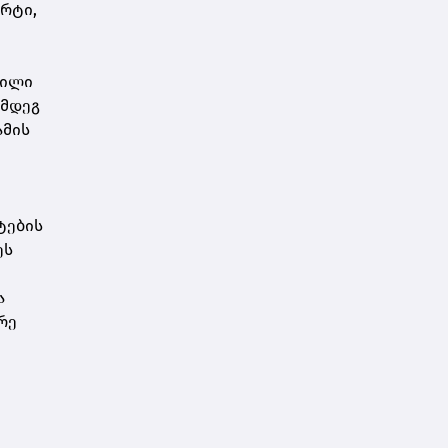
ორტი,
ბილი
ემდეგ
ამის
ტების
ეს
ა
რე