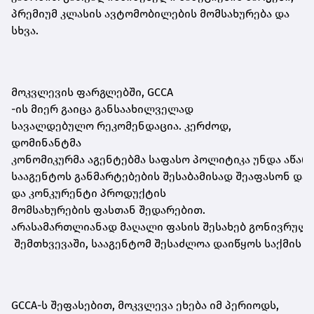
პრემიუმ კლასის ავტომობილების მომსახურება
და
სხვა.
მოკვლევის
ფარგლებში,
GCCA
-ის
მიერ
გაიცა
განსაახილველად
სავალდებულო
რეკომენდაცია.
კერძოდ,
დომინანტმა
კონომიკურმა
აგენტებმა
საფასო
პოლიტიკა
უნდა
აწარ
სააგენტოს
განმარტებების
შესაბამისად
შეაფასონ
და
და
კონკურენტი
პროდუქტის
მომსახურების
ფასთან
შედარებით.
არასამართლიანად
მაღალი
ფასის
შესახებ
გონივრულ
შემთხვევაში,
სააგენტომ
შესაძლოა
დაიწყოს
საქმის
მ
GCCA-ს შეფასებით,
მოკვლევა ეხება იმ პერიოდს,