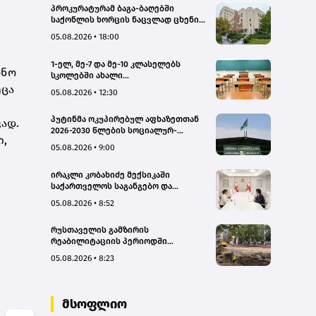
პროკურატურამ ბაგა-ბაღებში
საქონლის ხორცის ნაცვლად ცხენის
ხორცის შეტანის ფაქტებზე ორ პირს
05.08.2026 • 18:00
ბრალდება წარუდგინა
1-ელ, მე-7 და მე-10 კლასელებს
ონო
სკოლებში ახალი
სახელმძღვანელოები, ახალი
ეცა
05.08.2026 • 12:30
პროგრამები დახვდებათ - ასევე
ამოქმედდება ახალი წესი,
პუტინმა ოკუპირებულ აფხაზეთთან
რომლითაც საგაკვეთილო პროცესში
ად.
2026-2030 წლების სოციალურ-
ტელეფონების გამოყენება
ი,
ეკონომიკური პროგრამის
იზღუდება
05.08.2026 • 9:00
შეთანხმების რატიფიცირებას ხელი
მოაწერა
ირაკლი კობახიძე მექსიკაში
საქართველოს საგანგებო და
სრულუფლებიან ელჩს შეხვდა – რაზე
05.08.2026 • 8:52
ისაუბრეს?
რუსთაველის გამზირის
რეაბილიტაციის პერიოდში
პარკირებით სარგებლობა უფასოა,
05.08.2026 • 8:23
ხოლო მიწისქვეშა
გადასასვლელებში კომერციული
ფართების
მოიჯარეები გადასახადებისგან
მსოფლიო
გათავისუფლდებიან