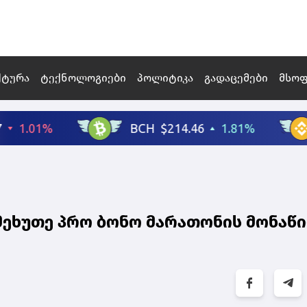
ქტურა
ტექნოლოგიები
პოლიტიკა
გადაცემები
მსო
ეხუთე პრო ბონო მარათონის მონაწ