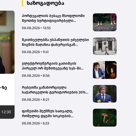
სახალხო დამცველი
საზოგადოება
პორტუგალიის ბუსაკუ მსოფლიოში
მეოთხე სერტიფიცირებული
„თერაპიული ტყე“ გახდა
08.08.2026 • 13:55
მკითხველებმა ესპანეთის უძველესი
წიგნის მაღაზია დახურვისგან
გადაარჩინეს
08.08.2026 • 9:41
ელექტროენერგიის გათიშვის
პირველ ორ შემთხვევაზე სუს-ში
წარიმართება გამოძიება, მესამე
08.08.2026 • 8:56
გათიშვას ჰქონდა კონკრეტული
მიზეზი, - სარეაბილიტაციო
-ზე
რუსეთმა განახორციელა
სამუშაოები ენგურჰესზე - კობახიძე
საქართველოს ტერიტორიების 20%-
ის ოკუპაცია და სააკაშვილის, მისი
08.08.2026 • 8:21
რეჟიმის და „ნაცმოძრაობის“
ღალატი ვერანაირად ვერ
ფინეთში შექმნეს სათვალე,
• 12:30
გადაფარავს ამ დანაშაულს, ეს იყო
რომელიც ტყეში სოკოების
დანაშაული ჩვენი სახელმწიფოს
აღმოჩენაში დაგეხმარებათ
წინაშე - კობახიძე
08.08.2026 • 6:33