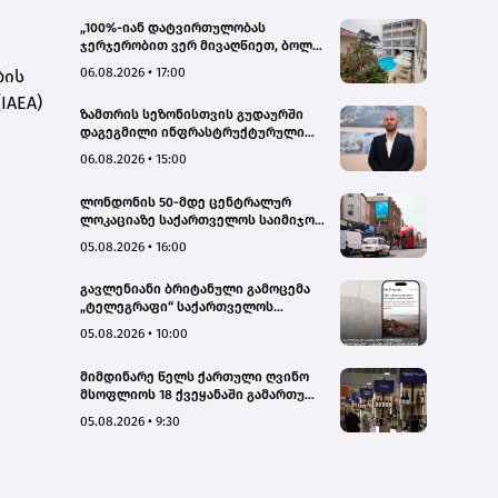
„100%-იან დატვირთულობას
ჯერჯერობით ვერ მივაღწიეთ, ბოლო
პერიოდში რამდენიმე ჯავშანიც
06.08.2026 • 17:00
ბის
გაუქმდა“ - Kobuleti Beach Club
IAEA)
ზამთრის სეზონისთვის გუდაურში
დაგეგმილი ინფრასტრუქტურული
პროექტები ხელს შეუწყობს
06.08.2026 • 15:00
გუდაურის ტურისტული
პოტენციალის გაზრდას – ლევან
ლონდონის 50-მდე ცენტრალურ
დარსალია
ლოკაციაზე საქართველოს საიმიჯო
ვიზუალები განთავსდა
05.08.2026 • 16:00
გავლენიანი ბრიტანული გამოცემა
„ტელეგრაფი“ საქართველოს
ტურისტული პოტენციალის შესახებ
05.08.2026 • 10:00
სტატიების ციკლს აქვეყნებს
მიმდინარე წელს ქართული ღვინო
მსოფლიოს 18 ქვეყანაში გამართულ
140-მდე ღონისძიებაზე იყო
05.08.2026 • 9:30
წარმოდგენილი