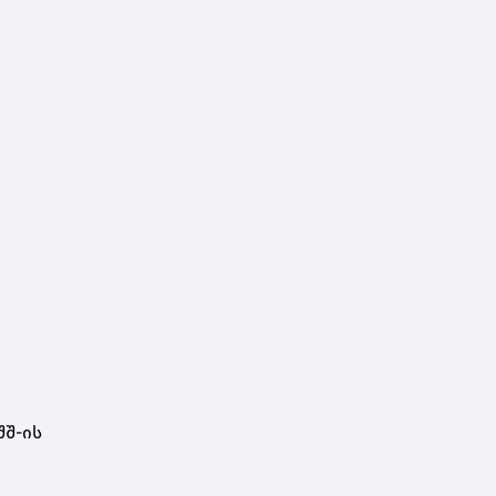
შშ-ის