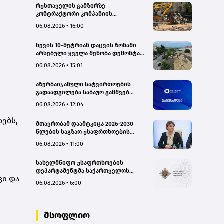
რუსთაველის გამზირზე
კონტრაქტორი კომპანიის
თვითმცლელმა ტრანშიის კიდესთან
06.08.2026 • 16:00
ახლოს იმოძრავა, რამაც ნიადაგის
ჩამოშლა და ტექნიკის მოცურება
ხევის 10-მეტრიან დაცვის ზონაში
გამოიწვია, გადაბრუნდა
არსებული ყველა შენობა დემონტაჟს
ავტომანქანა - თვითმცლელში
დაექვემდებარება - თელავის მერი
იმყოფებოდა მცირეწლოვანი ბავშვი
06.08.2026 • 15:01
- GWP
აზერბაიჯანული სატვირთოების
გადაადგილება საბაჟო გამშვებ
პუნქტებზე შეუფერხებლად
06.08.2026 • 12:04
მიმდინარეობს- შემოსავლების
სამსახური
დებს,
მთავრობამ დაამტკიცა 2026-2030
წლების საგზაო უსაფრთხოების
ეროვნული სტრატეგია და მისი
06.08.2026 • 11:00
სამოქმედო გეგმა – თამარ
იოსელიანი
სახელმწიფო უსაფრთხოების
დეპარტამენტმა საქართველოს
ცი და
სახელმწიფო ინტერესების
06.08.2026 • 6:00
საზიანოდ საბოტაჟის მუხლით
გამოძიება დაიწყო
მსოფლიო