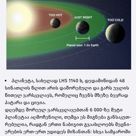
პლა­ნე­ტა, სა­ხე­ლად LHS 1140 b, დე­და­მი­წი­დან 48
სი­ნათ­ლის წლით არის და­შო­რე­ბუ­ლი და გარს უვ­ლის
წი­თელ ვარ­სკვლავს, რო­მე­ლიც ჩვენს მზე­ზე ბევ­რად
პა­ტა­რა და ცი­ვია.
დღემ­დე შო­რე­ულ ვარ­სკვლა­ვებ­თან 6 000-ზე მეტი
პლა­ნე­ტაა აღ­მო­ჩე­ნი­ლი, თუმ­ცა ეს მიგ­ნე­ბა გან­სა­კუთ­
რე­ბუ­ლია, რად­გან ერთი ნა­ბი­ჯით გვა­ახ­ლო­ებს მეც­ნი­
ე­რე­ბის ერთ-ერთ უდი­დეს მი­ზან­თან: სხვა სამ­ყა­რო­ში