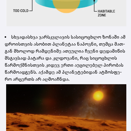
სხვა­დას­ხვა ვარ­სკვლა­ვის სა­სი­ცო­ცხლო ზო­ნა­ში ამ
დრო­ის­თვის ასო­ბით პლა­ნე­ტაა ნა­პოვ­ნი, თუმ­ცა მათ­
გან მხო­ლოდ რამ­დე­ნი­მე ათე­უ­ლია ჩვე­ნი დე­და­მი­წის
მსგავ­სად პა­ტა­რა და კლდო­ვა­ნი, რაც სი­ცო­ცხლის
წარ­მოქ­მნის­თვის კი­დევ ერთი აუ­ცი­ლე­ბელ პი­რო­ბას
წარ­მო­ად­გენს. აქამ­დე ამ პლა­ნე­ტე­ბი­დან ატ­მოს­ფე­
რო არ­ცერ­თს არ აღ­მო­აჩ­ნდა.