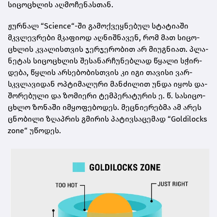
სი­ცო­ცხლის აღ­მო­ჩე­ნას­თან.
ჟურ­ნალ “Science“-ში გა­მოქ­ვეყ­ნე­ბულ სტა­ტი­ა­ში
მკვლევ­რე­ბი მკა­ფი­ოდ აღ­ნიშ­ნა­ვენ, რომ მათ სი­ცო­
ცხლის კვა­ლის­თვის ჯერ­ჯე­რო­ბით არ მი­უგ­ნი­ათ. პლა­
ნე­ტას სი­ცო­ცხლის შე­სა­ნარ­ჩუ­ნებ­ლად წყა­ლი სჭირ­
დე­ბა, წყლის არ­სე­ბო­ბის­თვის კი იგი თა­ვი­სი ვარ­
სკვლა­ვი­დან ოპ­ტი­მა­ლუ­რი მან­ძი­ლით უნდა იყოს და­
შო­რე­ბუ­ლი და ზო­მი­ე­რი ტემ­პე­რა­ტუ­რის ე. წ. სა­სი­ცო­
ცხლო ზო­ნა­ში იმ­ყო­ფე­ბო­დეს. მეც­ნი­ე­რებ­მა ამ არეს
ცნო­ბი­ლი ზღაპ­რის გმი­რის პა­ტივ­სა­ცე­მად “Goldilocks
zone“ უწო­დეს.