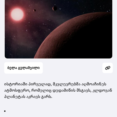
ბელა გელაშვილი
ის­ტო­რი­ა­ში პირ­ვე­ლად, მკვლევ­რებ­მა აღ­მო­ა­ჩი­ნეს
ატ­მოს­ფე­რო, რო­მე­ლიც დე­და­მი­წის მსგავს, კლდო­ვან
პლა­ნე­ტას აკ­რავს გარს.