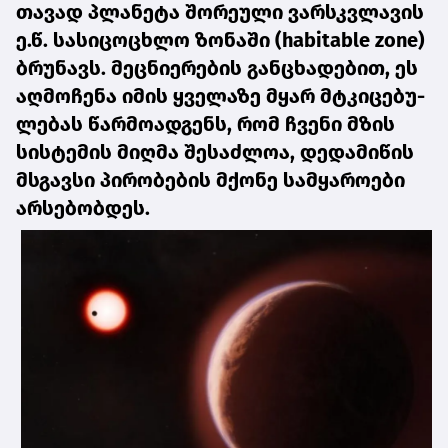
თა­ვად პლა­ნე­ტა შო­რე­უ­ლი ვარ­სკვლა­ვის
ე.წ. სა­სი­ცო­ცხლო ზო­ნა­ში (habitable zone)
ბრუ­ნავს. მეც­ნი­ე­რე­ბის გან­ცხა­დე­ბით, ეს
აღ­მო­ჩე­ნა იმის ყვე­ლა­ზე მყარ მტკი­ცე­ბუ­
ლე­ბას წარ­მო­ად­გენს, რომ ჩვე­ნი მზის
სის­ტე­მის მიღ­მა შე­საძ­ლოა, დე­და­მი­წის
მსგავ­სი პი­რო­ბე­ბის მქო­ნე სამ­ყა­რო­ე­ბი
არ­სე­ბობ­დეს.