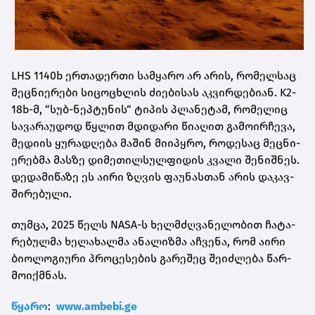
LHS 1140b ერ­თა­დერ­თი სამ­ყა­რო არ არის, რო­მელ­საც
მეც­ნი­ე­რე­ბი სი­ცო­ცხლის ძი­ე­ბი­სას აკ­ვირ­დე­ბი­ან. K2-
18b-მ, “სუბ-ნეპ­ტუ­ნის“ ტი­პის პლა­ნე­ტამ, რო­მე­ლიც
სა­ვა­რა­უ­დოდ წყლით მდი­და­რი წი­ა­ღით გა­მო­ირ­ჩე­ვა,
მე­დი­ის ყუ­რა­დღე­ბა მა­შინ მი­ი­პყრო, რო­დე­საც მეც­ნი­
ე­რებ­მა მას­ზე დი­მე­თილ­სულ­ფი­დის კვა­ლი შე­ნიშ­ნეს.
დე­და­მი­წა­ზე ეს აირი ზღვის ფა­უ­ნას­თან არის და­კავ­
ში­რე­ბუ­ლი.
თუმ­ცა, 2025 წელს NASA-ს ხელ­მძღვა­ნე­ლო­ბით ჩა­ტა­
რე­ბულ­მა ხე­ლა­ხალ­მა ანა­ლიზ­მა აჩ­ვე­ნა, რომ აირი
ბი­ო­ლო­გი­უ­რი პრო­ცე­სე­ბის გა­რე­შეც შე­იძ­ლე­ბა წარ­
მო­იქ­მნას.
წყა­რო
:
www.ambebi.ge