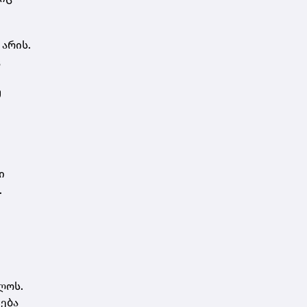
არის.
ც
მ
ი
.
ლოს.
ება