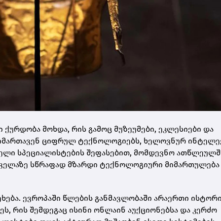
ქურდობა მოხდა, რის გამოც მუზეუმები, ეკლესიები და
იმართავენ ციფრულ ტექნოლოგიებს, ხელოვნურ ინტელე
პელი სპეციალისტების შეფასებით, მომდევნო ათწლეულშ
ყველაზე სწრაფად მზარდი ტექნოლოგიური მიმართულება
ეხება. ევროპაში წლების განმავლობაში არაერთი ისტორ
რეს, რის შემდეგაც ისინი ონლაინ აუქციონებსა და კერძო