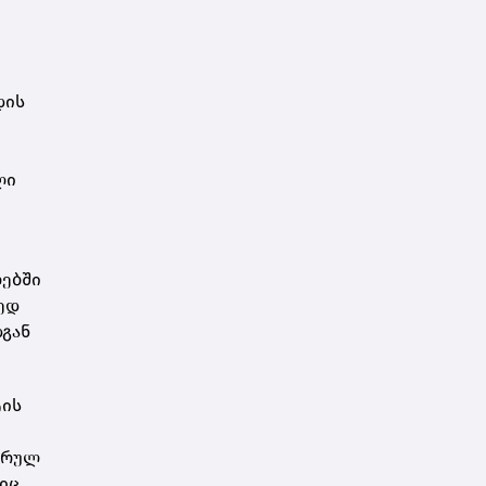
დის
ლი
ლებში
ედ
დგან
ტის
ფრულ
იც