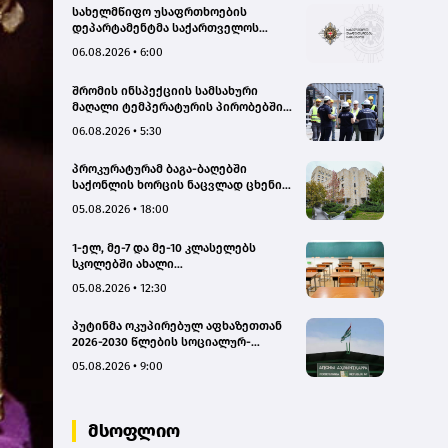
სახელმწიფო უსაფრთხოების
დეპარტამენტმა საქართველოს
სახელმწიფო ინტერესების
06.08.2026 • 6:00
საზიანოდ საბოტაჟის მუხლით
გამოძიება დაიწყო
შრომის ინსპექციის სამსახური
მაღალი ტემპერატურის პირობებში
შრომის უსაფრთხოების ნორმების
06.08.2026 • 5:30
მონიტორინგს მთელი ქვეყნის
მასშტაბით ახორციელებს
პროკურატურამ ბაგა-ბაღებში
საქონლის ხორცის ნაცვლად ცხენის
ხორცის შეტანის ფაქტებზე ორ პირს
05.08.2026 • 18:00
ბრალდება წარუდგინა
1-ელ, მე-7 და მე-10 კლასელებს
სკოლებში ახალი
სახელმძღვანელოები, ახალი
05.08.2026 • 12:30
პროგრამები დახვდებათ - ასევე
ამოქმედდება ახალი წესი,
პუტინმა ოკუპირებულ აფხაზეთთან
რომლითაც საგაკვეთილო პროცესში
2026-2030 წლების სოციალურ-
ტელეფონების გამოყენება
ეკონომიკური პროგრამის
იზღუდება
05.08.2026 • 9:00
შეთანხმების რატიფიცირებას ხელი
მოაწერა
მსოფლიო