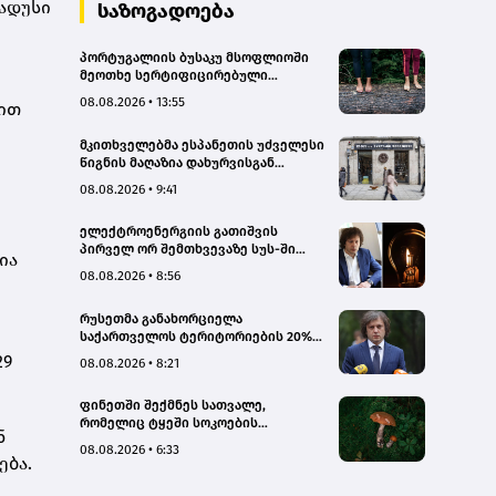
რადუსი
სახალხო დამცველი
საზოგადოება
პორტუგალიის ბუსაკუ მსოფლიოში
მეოთხე სერტიფიცირებული
„თერაპიული ტყე“ გახდა
08.08.2026 • 13:55
სით
მკითხველებმა ესპანეთის უძველესი
წიგნის მაღაზია დახურვისგან
გადაარჩინეს
08.08.2026 • 9:41
ელექტროენერგიის გათიშვის
პირველ ორ შემთხვევაზე სუს-ში
ია
წარიმართება გამოძიება, მესამე
08.08.2026 • 8:56
გათიშვას ჰქონდა კონკრეტული
მიზეზი, - სარეაბილიტაციო
რუსეთმა განახორციელა
სამუშაოები ენგურჰესზე - კობახიძე
საქართველოს ტერიტორიების 20%-
ის ოკუპაცია და სააკაშვილის, მისი
29
08.08.2026 • 8:21
რეჟიმის და „ნაცმოძრაობის“
ღალატი ვერანაირად ვერ
ფინეთში შექმნეს სათვალე,
გადაფარავს ამ დანაშაულს, ეს იყო
რომელიც ტყეში სოკოების
დანაშაული ჩვენი სახელმწიფოს
ნ
აღმოჩენაში დაგეხმარებათ
წინაშე - კობახიძე
08.08.2026 • 6:33
ება.