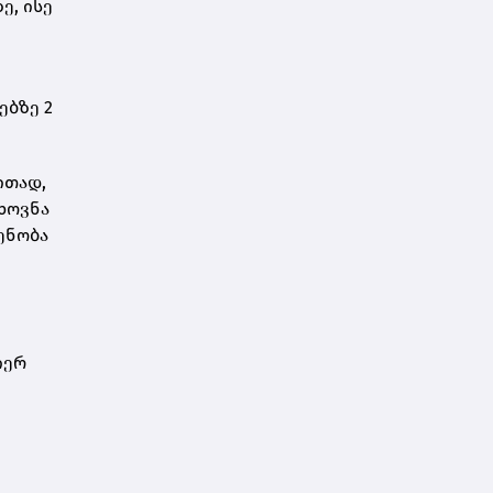
ე, ისე
ებზე 2
ითად,
ხოვნა
ენობა
იერ