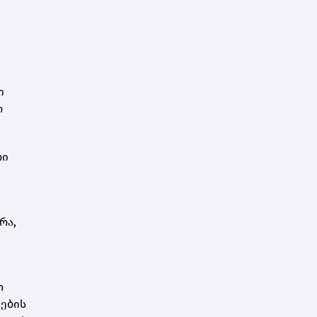
ი
ო
თი
რა,
თ
ნების