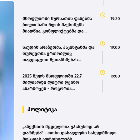
მსოფლიოში სურსათის ფასებმა
19:30
ბოლო სამი წლის მაქსიმუმს
მიაღწია, კონფლიქტებმა და
ძლიერმა სიცხემ მარცვლეულის
გაძვირება გამოიწვია -
საუდის არაბეთმა, პაკისტანმა და
19:00
„გარდიანი“
თურქეთმა ერთობლივ
თავდაცვით შეთანხმებას
მოაწერეს ხელი
2025 წელს მსოფლიოში 22.7
19:00
მილიარდი ლიტრი ღვინო
აწარმოვეს - როგორია
საქართველოს წილი? |
OIV(bm.ge)
პოლიტიკა
„ანექსიის მცდელობა უპასუხოდ არ
დარჩება“ - ოთხი დასავლური სახელმწიფო
მოსკოვს აფრთხილებს