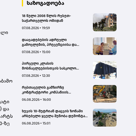
საზოგადოება
18 წელი 2008 წლის რუსეთ-
საქართველოს ომიდან
07.08.2026 • 19:59
ელი
დაავადებების ადრეული
გამოვლენის, პრევენციისა და
რეგიონებში ხარისხიან სამედიცინო
07.08.2026 • 15:00
მომსახურებაზე ხელმისაწვდომობის
გაზრდის მიზნით,
პირველი კლასის
დედოფლისწყაროში, სამედიცინო
მოსწავლეებისთვის სასკოლო
სკრინინგი გაიმართა – ჯანდაცვის
ფორმების რეალიზაცია 1–14
სამინისტრო
07.08.2026 • 12:30
სექტემბრის პერიოდში
აბამო
განხორციელდება
რუსთაველის გამზირზე
კონტრაქტორი კომპანიის
თვითმცლელმა ტრანშიის კიდესთან
06.08.2026 • 16:00
კატი
ახლოს იმოძრავა, რამაც ნიადაგის
ჩამოშლა და ტექნიკის მოცურება
) და
ხევის 10-მეტრიან დაცვის ზონაში
გამოიწვია, გადაბრუნდა
დარტს
არსებული ყველა შენობა დემონტაჟს
ავტომანქანა - თვითმცლელში
დაექვემდებარება - თელავის მერი
იმყოფებოდა მცირეწლოვანი ბავშვი
0-ზე
06.08.2026 • 15:01
- GWP