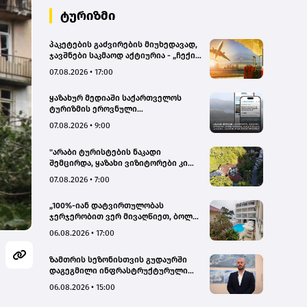
ტურიზმი
პაკეტების გაძვირების მიუხედავად,
ჯავშნები საკმაოდ აქტიურია - „ჩექინ
თრეველი"(bm.ge)
07.08.2026 • 17:00
ყაზახურ მედიაში საქართველოს
ტურიზმის ეროვნული
ადმინისტრაციის მარკეტინგული
07.08.2026 • 9:00
კამპანიის ფარგლებში სტატიები
მომზადდა
"არაბი ტურისტების ნაკადი
შემცირდა, ყაზახი ვიზიტორები კი
გააქტიურდნენ"- Borjomi UnderWood
07.08.2026 • 7:00
Hotel
„100%-იან დატვირთულობას
ჯერჯერობით ვერ მივაღწიეთ, ბოლო
პერიოდში რამდენიმე ჯავშანიც
06.08.2026 • 17:00
გაუქმდა“ - Kobuleti Beach Club
ზამთრის სეზონისთვის გუდაურში
დაგეგმილი ინფრასტრუქტურული
პროექტები ხელს შეუწყობს
06.08.2026 • 15:00
გუდაურის ტურისტული
პოტენციალის გაზრდას – ლევან