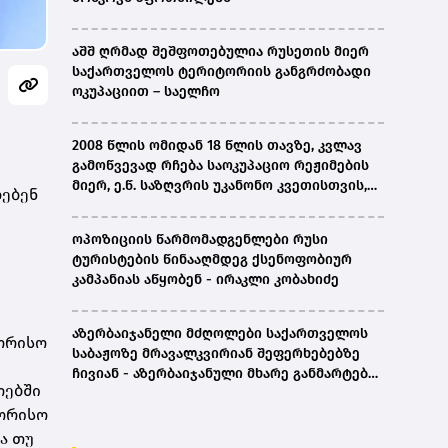
აშშ ღრმად შეშფოთებულია რუსეთის მიერ
საქართველოს ტერიტორიის განგრძობადი
ოკუპაციით – საელჩო
2008 წლის ომიდან 18 წლის თავზე, კვლავ
გამოწვევად რჩება საოკუპაციო რეჟიმების
მიერ, ე.წ. საზღვრის უკანონო კვეთისთვის,
ებენ
პირთა უკანონო დაკავებების და
პატიმრობის პრაქტიკა, ასევე მშობლიურ
ოპოზიციის წარმომადგენლები რუსი
ენაზე განათლების ხელმისაწვდომობა-
ტურისტების წინააღმდეგ ქსენოფობიურ
სახალხო დამცველი
კამპანიას აწყობენ - ირაკლი კობახიძე
აზერბაიჯანელი მძღოლები საქართველოს
შორისო
საბაჟოზე მრავალკვირიან შეფერხებებზე
ჩივიან - აზერბაიჯანული მხარე განმარტებას
ოებში
ითხოვს
შორისო
ა თუ