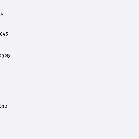
დარსალია
ე,
045
ავაც
ბის