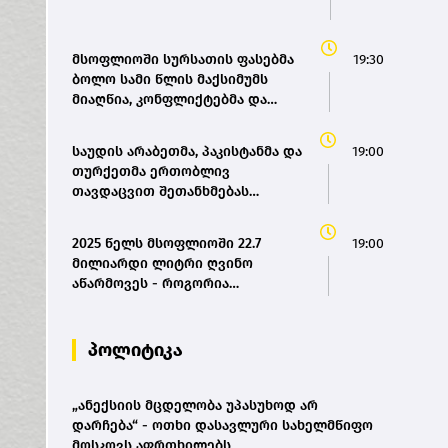
მსოფლიოში სურსათის ფასებმა
19:30
ბოლო სამი წლის მაქსიმუმს
მიაღწია, კონფლიქტებმა და
ძლიერმა სიცხემ მარცვლეულის
გაძვირება გამოიწვია -
საუდის არაბეთმა, პაკისტანმა და
19:00
„გარდიანი“
თურქეთმა ერთობლივ
თავდაცვით შეთანხმებას
მოაწერეს ხელი
2025 წელს მსოფლიოში 22.7
19:00
მილიარდი ლიტრი ღვინო
აწარმოვეს - როგორია
საქართველოს წილი? |
OIV(bm.ge)
პოლიტიკა
„ანექსიის მცდელობა უპასუხოდ არ
დარჩება“ - ოთხი დასავლური სახელმწიფო
მოსკოვს აფრთხილებს