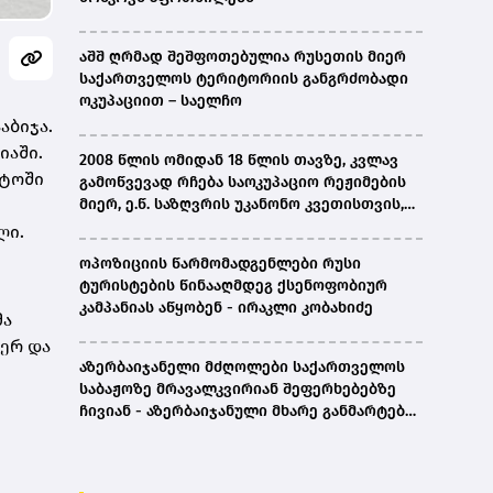
აშშ ღრმად შეშფოთებულია რუსეთის მიერ
საქართველოს ტერიტორიის განგრძობადი
ოკუპაციით – საელჩო
აბიჯა.
იაში.
2008 წლის ომიდან 18 წლის თავზე, კვლავ
სტოში
გამოწვევად რჩება საოკუპაციო რეჟიმების
მიერ, ე.წ. საზღვრის უკანონო კვეთისთვის,
პირთა უკანონო დაკავებების და
ლი.
პატიმრობის პრაქტიკა, ასევე მშობლიურ
ოპოზიციის წარმომადგენლები რუსი
ენაზე განათლების ხელმისაწვდომობა-
ტურისტების წინააღმდეგ ქსენოფობიურ
სახალხო დამცველი
კამპანიას აწყობენ - ირაკლი კობახიძე
მა
ჯერ და
აზერბაიჯანელი მძღოლები საქართველოს
საბაჟოზე მრავალკვირიან შეფერხებებზე
ჩივიან - აზერბაიჯანული მხარე განმარტებას
ითხოვს