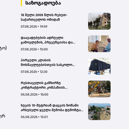
საზოგადოება
18 წელი 2008 წლის რუსეთ-
საქართველოს ომიდან
07.08.2026 • 19:59
დაავადებების ადრეული
გამოვლენის, პრევენციისა და
რეგიონებში ხარისხიან სამედიცინო
ტო)
07.08.2026 • 15:00
მომსახურებაზე ხელმისაწვდომობის
გაზრდის მიზნით,
პირველი კლასის
დედოფლისწყაროში, სამედიცინო
მოსწავლეებისთვის სასკოლო
სკრინინგი გაიმართა – ჯანდაცვის
ფორმების რეალიზაცია 1–14
სამინისტრო
07.08.2026 • 12:30
სექტემბრის პერიოდში
განხორციელდება
რუსთაველის გამზირზე
კონტრაქტორი კომპანიის
თვითმცლელმა ტრანშიის კიდესთან
06.08.2026 • 16:00
ახლოს იმოძრავა, რამაც ნიადაგის
ჩამოშლა და ტექნიკის მოცურება
ხევის 10-მეტრიან დაცვის ზონაში
გამოიწვია, გადაბრუნდა
არსებული ყველა შენობა დემონტაჟს
ავტომანქანა - თვითმცლელში
დაექვემდებარება - თელავის მერი
იმყოფებოდა მცირეწლოვანი ბავშვი
ურ
06.08.2026 • 15:01
- GWP