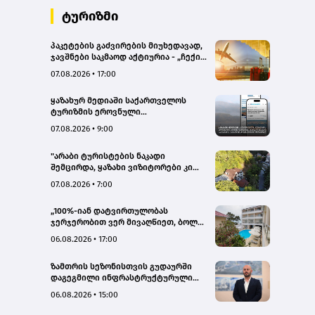
ტურიზმი
პაკეტების გაძვირების მიუხედავად,
ჯავშნები საკმაოდ აქტიურია - „ჩექინ
თრეველი"(bm.ge)
07.08.2026 • 17:00
ყაზახურ მედიაში საქართველოს
ტურიზმის ეროვნული
ადმინისტრაციის მარკეტინგული
07.08.2026 • 9:00
კამპანიის ფარგლებში სტატიები
მომზადდა
"არაბი ტურისტების ნაკადი
შემცირდა, ყაზახი ვიზიტორები კი
გააქტიურდნენ"- Borjomi UnderWood
07.08.2026 • 7:00
Hotel
„100%-იან დატვირთულობას
ჯერჯერობით ვერ მივაღწიეთ, ბოლო
პერიოდში რამდენიმე ჯავშანიც
06.08.2026 • 17:00
გაუქმდა“ - Kobuleti Beach Club
ზამთრის სეზონისთვის გუდაურში
დაგეგმილი ინფრასტრუქტურული
პროექტები ხელს შეუწყობს
06.08.2026 • 15:00
გუდაურის ტურისტული
პოტენციალის გაზრდას – ლევან