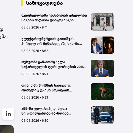
სახალხო დამცველი
საზოგადოება
მკითხველებმა ესპანეთის უძველესი
წიგნის მაღაზია დახურვისგან
გადაარჩინეს
08.08.2026 • 9:41
ად
მა,
ელექტროენერგიის გათიშვის
პირველ ორ შემთხვევაზე სუს-ში
წარიმართება გამოძიება, მესამე
08.08.2026 • 8:56
გათიშვას ჰქონდა კონკრეტული
მიზეზი, - სარეაბილიტაციო
რუსეთმა განახორციელა
სამუშაოები ენგურჰესზე - კობახიძე
საქართველოს ტერიტორიების 20%-
ის ოკუპაცია და სააკაშვილის, მისი
08.08.2026 • 8:21
რეჟიმის და „ნაცმოძრაობის“
ღალატი ვერანაირად ვერ
ფინეთში შექმნეს სათვალე,
გადაფარავს ამ დანაშაულს, ეს იყო
რომელიც ტყეში სოკოების
დანაშაული ჩვენი სახელმწიფოს
აღმოჩენაში დაგეხმარებათ
წინაშე - კობახიძე
08.08.2026 • 6:33
აშშ-ში ველოსიპედისტთა
სიკვდილიანობა 40-წლიან
მაქსიმუმს უახლოვდება
08.08.2026 • 6:30