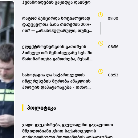
ჰუმანოიდების გაყიდვა დაიწყო
რატომ შემცირდა სოციალურად
09:00
დაუცველთა ბაზა თითქმის 20%-
ით? — „არაპოპულარული, თუმცა
აუცილებელი პროცესი უნდა
გაგრძელდეს“
ელექტროენერგიის გათიშვის
08:56
პირველ ორ შემთხვევაზე სუს-ში
წარიმართება გამოძიება, მესამე
გათიშვას ჰქონდა კონკრეტული
მიზეზი, - სარეაბილიტაციო
საბოტაჟია და საქართველოს
08:53
სამუშაოები ენგურჰესზე -
ინტერესების მტრობა ანაკლიის
კობახიძე
პორტის დაპატარავება - თაზო
დათუნაშვილი
პოლიტიკა
ვალი გვეკისრება, ყველაფერი გავაკეთოთ
მშვიდობიანი გზით საქართველოს
ტერიტორიული მთლიანობის აღსადგენად -