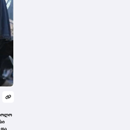
 ბოლო
სი
 და