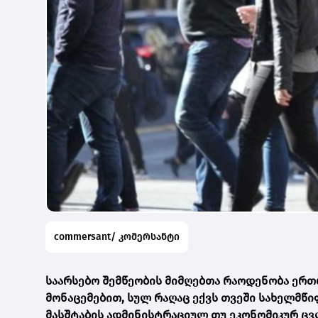
commersant/ კომერსანტი
საარსებო შემწეობის მიმღებთა რაოდენობა ერთ
მონაცემებით, სულ რაღაც ექვს თვეში სახელმწიფ
მასშტაბის ადმინისტრაციულ თუ ეკონომიკურ ცვ