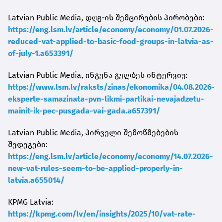
Latvian Public Media, დღგ-ის შემცირების პირობები:
https://eng.lsm.lv/article/economy/economy/01.07.2026-
reduced-vat-applied-to-basic-food-groups-in-latvia-as-
of-july-1.a653391/
Latvian Public Media, ინგუნა გულბეს ინტერვიუ:
https://www.lsm.lv/raksts/zinas/ekonomika/04.08.2026-
eksperte-samazinata-pvn-likmi-partikai-nevajadzetu-
mainit-ik-pec-pusgada-vai-gada.a657391/
Latvian Public Media, პირველი შემოწმებების
შედეგები:
https://eng.lsm.lv/article/economy/economy/14.07.2026-
new-vat-rules-seem-to-be-applied-properly-in-
latvia.a655014/
KPMG Latvia:
https://kpmg.com/lv/en/insights/2025/10/vat-rate-