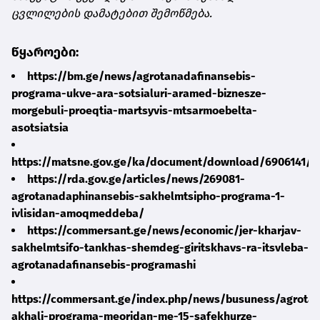
ცვლილების დამატებით შემოწმება.
წყაროები:
https://bm.ge/news/agrotanadafinansebis-
programa-ukve-ara-sotsialuri-aramed-biznesze-
morgebuli-proeqtia-martsyvis-mtsarmoebelta-
asotsiatsia
https://matsne.gov.ge/ka/document/download/6906141/0
https://rda.gov.ge/articles/news/269081-
agrotanadaphinansebis-sakhelmtsipho-programa-1-
ivlisidan-amoqmeddeba/
https://commersant.ge/news/economic/jer-kharjav-
sakhelmtsifo-tankhas-shemdeg-giritskhavs-ra-itsvleba-
agrotanadafinansebis-programashi
https://commersant.ge/index.php/news/busuness/agrotan
akhali-programa-meoridan-me-15-safekhurze-