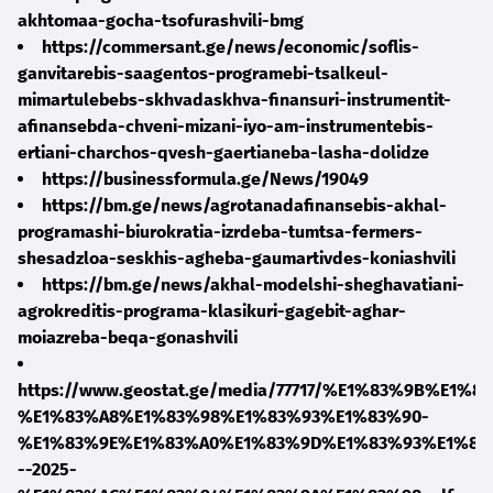
akhtomaa-gocha-tsofurashvili-bmg
https://commersant.ge/news/economic/soflis-
ganvitarebis-saagentos-programebi-tsalkeul-
mimartulebebs-skhvadaskhva-finansuri-instrumentit-
afinansebda-chveni-mizani-iyo-am-instrumentebis-
ertiani-charchos-qvesh-gaertianeba-lasha-dolidze
https://businessformula.ge/News/19049
https://bm.ge/news/agrotanadafinansebis-akhal-
programashi-biurokratia-izrdeba-tumtsa-fermers-
shesadzloa-seskhis-agheba-gaumartivdes-koniashvili
https://bm.ge/news/akhal-modelshi-sheghavatiani-
agrokreditis-programa-klasikuri-gagebit-aghar-
moiazreba-beqa-gonashvili
https://www.geostat.ge/media/77717/%E1%83%9B%E
%E1%83%A8%E1%83%98%E1%83%93%E1%83%90-
%E1%83%9E%E1%83%A0%E1%83%9D%E1%83%93%E1%83
--2025-