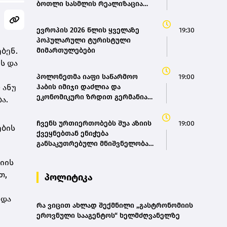
ბოთლი სასმლის რეალიზაცია
შეაჩერა
ევროპის 2026 წლის ყველაზე
19:30
პოპულარული ტურისტული
ებენ.
მიმართულებები
ვს და
პოლონეთმა იაფი საწარმოო
19:00
 ანუ
ჰაბის იმიჯი დაძლია და
ეკონომიკური ზრდით გერმანიას
ა.
უსწრებს - Die Zeit
ჩვენს ურთიერთობებს შუა აზიის
19:00
ების
ქვეყნებთან ენიჭება
განსაკუთრებული მნიშვნელობა
დაკავშირებადობის
ნიის
განვითარებისთვის - ირაკლი
თ,
კობახიძე
პოლიტიკა
ხდა
რა ვიცით ახლად შექმნილი „გასტრონომიის
ეროვნული სააგენტოს“ ხელმძღვანელზე