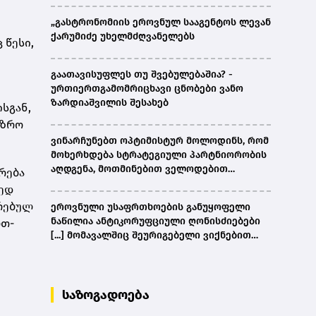
„გასტრონომიის ეროვნულ სააგენტოს ლევან
ქარუმიძე უხელმძღვანელებს
 წესი,
გაათავისუფლეს თუ შვებულებაშია? -
ურთიერთგამომრიცხავი ცნობები ვანო
ზარდიაშვილის შესახებ
სგან,
აზრო
ვინარჩუნებთ ოპტიმისტურ მოლოდინს, რომ
მოხერხდება სტრატეგიული პარტნიორობის
აღდგენა, მოთმინებით ველოდებით
რება
ამერიკული მხარის შემხვედრ ნაბიჯებს -
რედ
კობახიძე
თრებულ
ეროვნული უსაფრთხოების განუყოფელი
ნაწილია ანტიკორუფციული ღონისძიებები
რთ-
[...] მომავალშიც შეურიგებელი ვიქნებით
ნებისმიერი სახის კორუფციულ
დანაშაულთან და კანონის წინაშე ყველა
უმკაცრესად აგებს პასუხს - კობახიძე
საზოგადოება