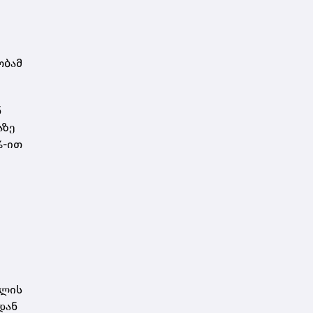
ობამ
ნ
აზე
%-ით
წლის
დან