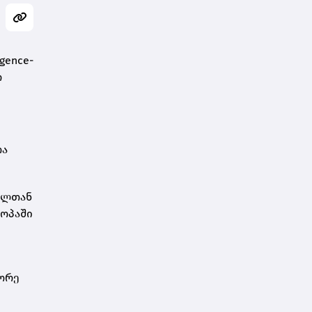
gence-
ო
თა
წელთან
როპაში
ეორე