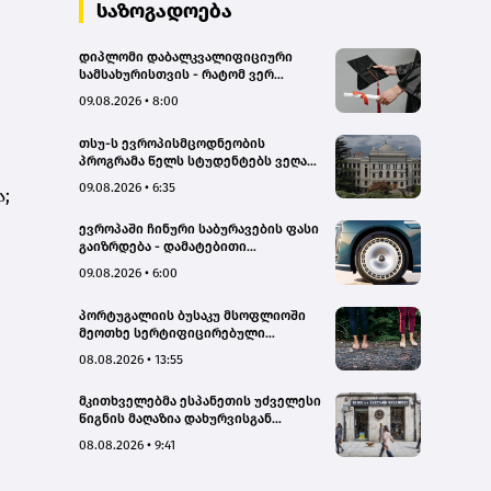
სახალხო დამცველი
საზოგადოება
დიპლომი დაბალკვალიფიციური
სამსახურისთვის - რატომ ვერ
იყენებს ეკონომიკა უმაღლესი
09.08.2026 • 8:00
განათლების მქონე კადრებს
ეფექტიანად
თსუ-ს ევროპისმცოდნეობის
პროგრამა წელს სტუდენტებს ვეღარ
მიიღებს - რატომ?
09.08.2026 • 6:35
;
ევროპაში ჩინური საბურავების ფასი
გაიზრდება - დამატებითი
გადასახადი 45.3%-ს აღწევს
09.08.2026 • 6:00
პორტუგალიის ბუსაკუ მსოფლიოში
მეოთხე სერტიფიცირებული
„თერაპიული ტყე“ გახდა
08.08.2026 • 13:55
მკითხველებმა ესპანეთის უძველესი
წიგნის მაღაზია დახურვისგან
გადაარჩინეს
08.08.2026 • 9:41