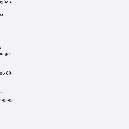
ებას.
ბა
,
თი და
ს 89-
ო
რადად