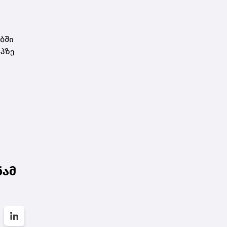
ბში
აპზე
ნამ