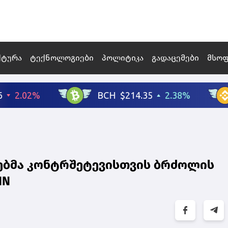
ქტურა
ტექნოლოგიები
პოლიტიკა
გადაცემები
მსო
ებმა კონტრშეტევისთვის ბრძოლის
NN