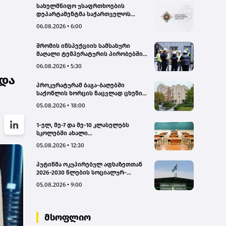
სახელმწიფო უსაფრთხოების
დეპარტამენტმა საქართველოს
სახელმწიფო ინტერესების
06.08.2026 • 6:00
საზიანოდ საბოტაჟის მუხლით
გამოძიება დაიწყო
შრომის ინსპექციის სამსახური
მაღალი ტემპერატურის პირობებში
შრომის უსაფრთხოების ნორმების
06.08.2026 • 5:30
მონიტორინგს მთელი ქვეყნის
 და
მასშტაბით ახორციელებს
პროკურატურამ ბაგა-ბაღებში
საქონლის ხორცის ნაცვლად ცხენის
ხორცის შეტანის ფაქტებზე ორ პირს
05.08.2026 • 18:00
ბრალდება წარუდგინა
1-ელ, მე-7 და მე-10 კლასელებს
სკოლებში ახალი
სახელმძღვანელოები, ახალი
05.08.2026 • 12:30
პროგრამები დახვდებათ - ასევე
ამოქმედდება ახალი წესი,
პუტინმა ოკუპირებულ აფხაზეთთან
რომლითაც საგაკვეთილო პროცესში
2026-2030 წლების სოციალურ-
ტელეფონების გამოყენება
ეკონომიკური პროგრამის
იზღუდება
05.08.2026 • 9:00
შეთანხმების რატიფიცირებას ხელი
მოაწერა
მსოფლიო