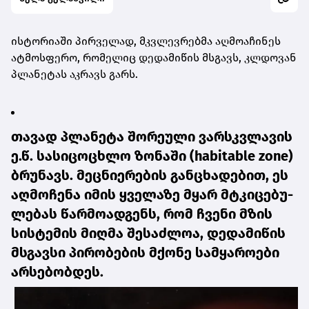
ის­ტო­რი­ა­ში პირ­ვე­ლად, მკვლევ­რებ­მა აღ­მო­ა­ჩი­ნეს
ატ­მოს­ფე­რო, რო­მე­ლიც დე­და­მი­წის მსგავს, კლდო­ვან
პლა­ნე­ტას აკ­რავს გარს.
თა­ვად პლა­ნე­ტა შო­რე­უ­ლი ვარ­სკვლა­ვის
ე.წ. სა­სი­ცო­ცხლო ზო­ნა­ში (habitable zone)
ბრუ­ნავს. მეც­ნი­ე­რე­ბის გან­ცხა­დე­ბით, ეს
აღ­მო­ჩე­ნა იმის ყვე­ლა­ზე მყარ მტკი­ცე­ბუ­
ლე­ბას წარ­მო­ად­გენს, რომ ჩვე­ნი მზის
სის­ტე­მის მიღ­მა შე­საძ­ლოა, დე­და­მი­წის
მსგავ­სი პი­რო­ბე­ბის მქო­ნე სამ­ყა­რო­ე­ბი
არ­სე­ბობ­დეს.