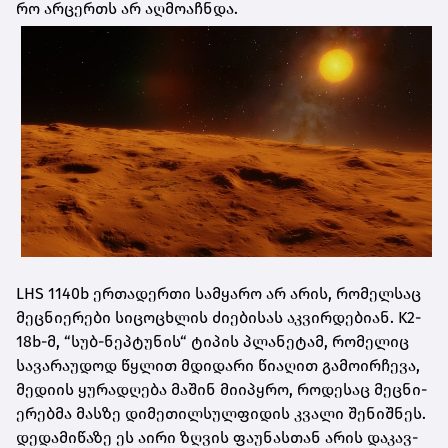
რო არ­ცერ­თს არ აღ­მო­აჩ­ნდა.
LHS 1140b ერ­თა­დერ­თი სამ­ყა­რო არ არის, რო­მელ­საც
მეც­ნი­ე­რე­ბი სი­ცო­ცხლის ძი­ე­ბი­სას აკ­ვირ­დე­ბი­ან. K2-
18b-მ, “სუბ-ნეპ­ტუ­ნის“ ტი­პის პლა­ნე­ტამ, რო­მე­ლიც
სა­ვა­რა­უ­დოდ წყლით მდი­და­რი წი­ა­ღით გა­მო­ირ­ჩე­ვა,
მე­დი­ის ყუ­რა­დღე­ბა მა­შინ მი­ი­პყრო, რო­დე­საც მეც­ნი­
ე­რებ­მა მას­ზე დი­მე­თილ­სულ­ფი­დის კვა­ლი შე­ნიშ­ნეს.
დე­და­მი­წა­ზე ეს აირი ზღვის ფა­უ­ნას­თან არის და­კავ­