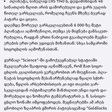
პლა­ნე­ტა, სა­ხე­ლად LHS 1140 b, დე­და­მი­წი­დან 48
სი­ნათ­ლის წლით არის და­შო­რე­ბუ­ლი და გარს უვ­ლის
წი­თელ ვარ­სკვლავს, რო­მე­ლიც ჩვენს მზე­ზე ბევ­რად
პა­ტა­რა და ცი­ვია.
დღემ­დე შო­რე­ულ ვარ­სკვლა­ვებ­თან 6 000-ზე მეტი
პლა­ნე­ტაა აღ­მო­ჩე­ნი­ლი, თუმ­ცა ეს მიგ­ნე­ბა გან­სა­კუთ­
რე­ბუ­ლია, რად­გან ერთი ნა­ბი­ჯით გვა­ახ­ლო­ებს მეც­ნი­
ე­რე­ბის ერთ-ერთ უდი­დეს მი­ზან­თან: სხვა სამ­ყა­რო­ში
სი­ცო­ცხლის აღ­მო­ჩე­ნას­თან.
ჟურ­ნალ “Science“-ში გა­მოქ­ვეყ­ნე­ბულ სტა­ტი­ა­ში
მკვლევ­რე­ბი მკა­ფი­ოდ აღ­ნიშ­ნა­ვენ, რომ მათ სი­ცო­
ცხლის კვა­ლის­თვის ჯერ­ჯე­რო­ბით არ მი­უგ­ნი­ათ. პლა­
ნე­ტას სი­ცო­ცხლის შე­სა­ნარ­ჩუ­ნებ­ლად წყა­ლი სჭირ­
დე­ბა, წყლის არ­სე­ბო­ბის­თვის კი იგი თა­ვი­სი ვარ­
სკვლა­ვი­დან ოპ­ტი­მა­ლუ­რი მან­ძი­ლით უნდა იყოს და­
შო­რე­ბუ­ლი და ზო­მი­ე­რი ტემ­პე­რა­ტუ­რის ე. წ. სა­სი­ცო­
ცხლო ზო­ნა­ში იმ­ყო­ფე­ბო­დეს. მეც­ნი­ე­რებ­მა ამ არეს
ცნო­ბი­ლი ზღაპ­რის გმი­რის პა­ტივ­სა­ცე­მად “Goldilocks