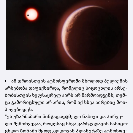
ამ დრო­ის­თვის ატ­მოს­ფე­რო­ში მხო­ლოდ ჰე­ლი­უ­მის
არ­სე­ბო­ბა და­ფიქ­სირ­და, რო­მე­ლიც სი­ცო­ცხლის არ­სე­
ბო­ბის­თვის ხელ­საყ­რელ აირს არ წარ­მო­ად­გენს, თუმ­
ცა გა­მო­რი­ცხუ­ლი არ არის, რომ იქ სხვა აი­რე­ბიც მო­ი­
პო­ვე­ბო­დეს.
“ეს უზარ­მა­ზა­რი წინ­გა­დად­გმუ­ლი ნა­ბი­ჯი და პირ­ვე­
ლი შემ­თხვე­ვაა, რო­დე­საც სხვა ვარ­სკვლა­ვის სა­სი­ცო­
ცხლო ზო­ნა­ში მყოფ კლდო­ვან პლა­ნე­ტა­ზე ატ­მოს­ფე­