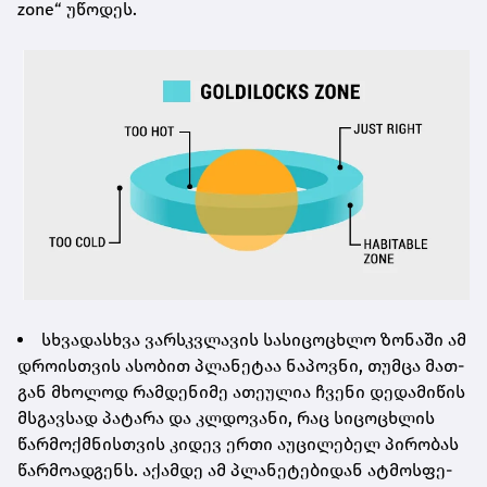
zone“ უწო­დეს.
სხვა­დას­ხვა ვარ­სკვლა­ვის სა­სი­ცო­ცხლო ზო­ნა­ში ამ
დრო­ის­თვის ასო­ბით პლა­ნე­ტაა ნა­პოვ­ნი, თუმ­ცა მათ­
გან მხო­ლოდ რამ­დე­ნი­მე ათე­უ­ლია ჩვე­ნი დე­და­მი­წის
მსგავ­სად პა­ტა­რა და კლდო­ვა­ნი, რაც სი­ცო­ცხლის
წარ­მოქ­მნის­თვის კი­დევ ერთი აუ­ცი­ლე­ბელ პი­რო­ბას
წარ­მო­ად­გენს. აქამ­დე ამ პლა­ნე­ტე­ბი­დან ატ­მოს­ფე­