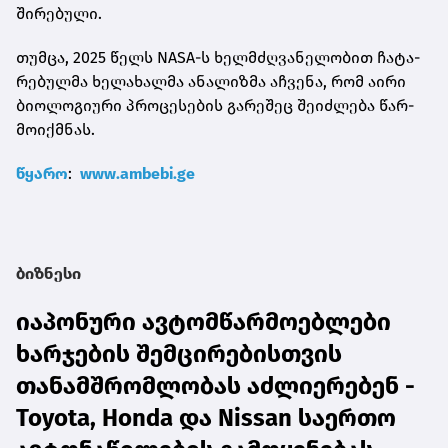
ში­რე­ბუ­ლი.
თუმ­ცა, 2025 წელს NASA-ს ხელ­მძღვა­ნე­ლო­ბით ჩა­ტა­
რე­ბულ­მა ხე­ლა­ხალ­მა ანა­ლიზ­მა აჩ­ვე­ნა, რომ აირი
ბი­ო­ლო­გი­უ­რი პრო­ცე­სე­ბის გა­რე­შეც შე­იძ­ლე­ბა წარ­
მო­იქ­მნას.
წყა­რო
:
www.ambebi.ge
ბიზნესი
იაპონური ავტომწარმოებლები
ხარჯების შემცირებისთვის
თანამშრომლობას აძლიერებენ -
Toyota, Honda და Nissan საერთო