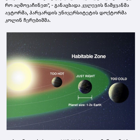
რო აღ­მო­ვა­ჩი­ნეთ", - გა­ნა­ცხა­და კვლე­ვის წამ­ყვან­მა
ავ­ტორ­მა, ჰარ­ვარ­დის უნი­ვერ­სი­ტე­ტის დოქ­ტორ­მა
კო­ლინ ჩე­რუ­ბიმ­მა.