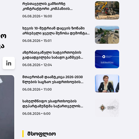
რუსთაველის გამზირზე
კონტრაქტორი კომპანიის
თვითმცლელმა ტრანშიის კიდესთან
06.08.2026 • 16:00
ახლოს იმოძრავა, რამაც ნიადაგის
ჩამოშლა და ტექნიკის მოცურება
ხევის 10-მეტრიან დაცვის ზონაში
გამოიწვია, გადაბრუნდა
არსებული ყველა შენობა დემონტაჟს
ლო
ავტომანქანა - თვითმცლელში
დაექვემდებარება - თელავის მერი
იმყოფებოდა მცირეწლოვანი ბავშვი
06.08.2026 • 15:01
ჯა
- GWP
აზერბაიჯანული სატვირთოების
გადაადგილება საბაჟო გამშვებ
პუნქტებზე შეუფერხებლად
06.08.2026 • 12:04
მიმდინარეობს- შემოსავლების
სამსახური
მთავრობამ დაამტკიცა 2026-2030
წლების საგზაო უსაფრთხოების
ეროვნული სტრატეგია და მისი
06.08.2026 • 11:00
სამოქმედო გეგმა – თამარ
იოსელიანი
სახელმწიფო უსაფრთხოების
დეპარტამენტმა საქართველოს
სახელმწიფო ინტერესების
06.08.2026 • 6:00
საზიანოდ საბოტაჟის მუხლით
გამოძიება დაიწყო
მსოფლიო