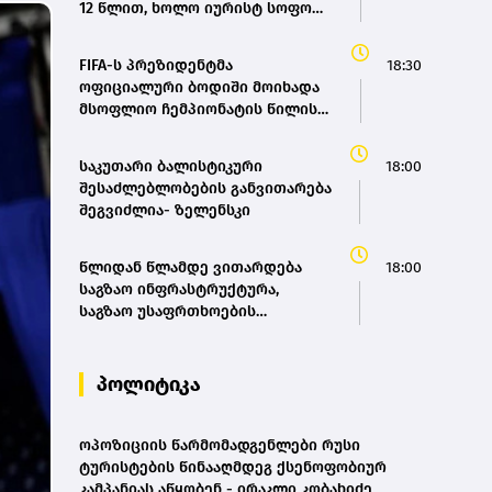
12 წლით, ხოლო იურისტ სოფო
შიდა მობილობის გაუმჯობესებას
პეტრიაშვილს 8 წლით
ქვეყანაში“ - მარიამ
თავისუფლების აღკვეთა მიესაჯა
ქვრივიშვილი
FIFA-ს პრეზიდენტმა
18:30
ოფიციალური ბოდიში მოიხადა
მსოფლიო ჩემპიონატის წილის
გაყიდვის მცდელობის გამო
საკუთარი ბალისტიკური
18:00
შესაძლებლობების განვითარება
შეგვიძლია- ზელენსკი
წლიდან წლამდე ვითარდება
18:00
საგზაო ინფრასტრუქტურა,
საგზაო უსაფრთხოების
ეროვნულ სტრატეგია მოგვცემს
საშუალებას, ბევრად უფრო
ავამაღლოთ უსაფრთხოების
პოლიტიკა
ხარისხი საქართველოს გზებზე,
ამას სჭირდება თანმიმდევრული
მიდგომა - ირაკლი კობახიძე
ოპოზიციის წარმომადგენლები რუსი
ტურისტების წინააღმდეგ ქსენოფობიურ
კამპანიას აწყობენ - ირაკლი კობახიძე