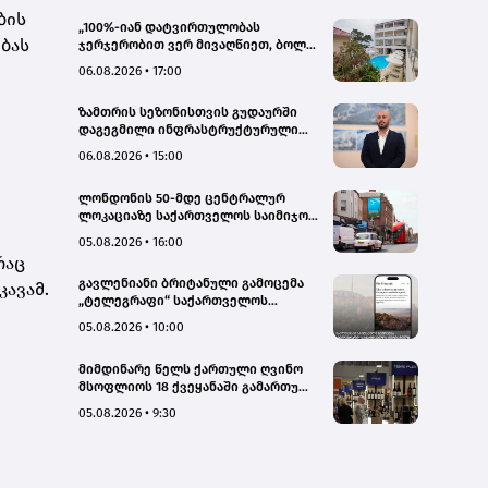
ბის
„100%-იან დატვირთულობას
ბას
ჯერჯერობით ვერ მივაღწიეთ, ბოლო
პერიოდში რამდენიმე ჯავშანიც
06.08.2026 • 17:00
გაუქმდა“ - Kobuleti Beach Club
ზამთრის სეზონისთვის გუდაურში
დაგეგმილი ინფრასტრუქტურული
პროექტები ხელს შეუწყობს
06.08.2026 • 15:00
გუდაურის ტურისტული
პოტენციალის გაზრდას – ლევან
ლონდონის 50-მდე ცენტრალურ
დარსალია
ლოკაციაზე საქართველოს საიმიჯო
ვიზუალები განთავსდა
05.08.2026 • 16:00
რაც
გავლენიანი ბრიტანული გამოცემა
ავამ.
„ტელეგრაფი“ საქართველოს
ტურისტული პოტენციალის შესახებ
05.08.2026 • 10:00
სტატიების ციკლს აქვეყნებს
მიმდინარე წელს ქართული ღვინო
მსოფლიოს 18 ქვეყანაში გამართულ
140-მდე ღონისძიებაზე იყო
05.08.2026 • 9:30
წარმოდგენილი