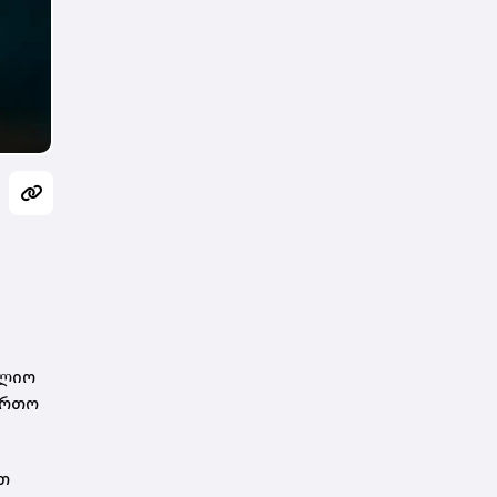
ფლიო
ურთო
თ