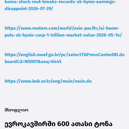
korea-stock-rout-breaks-records-sk-hynix-earnings-
disappoint-2026-07-29/
https://www.reuters.com/world/asia-pacific/ai-boom-
puts-sk-hynix-cusp-1-trillion-market-value-2026-05-14/
https://english.moef.go.kr/pc/selectTbPressCenterDtl.do?
boardCd=N0001&seq=6445
https://www.bok.or.kr/eng/main/main.do
მსოფლიო
ევროკავშირში 600 ათასი ტონა