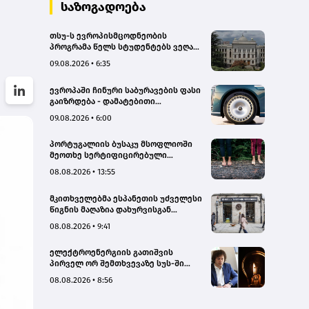
სახალხო დამცველი
საზოგადოება
თსუ-ს ევროპისმცოდნეობის
პროგრამა წელს სტუდენტებს ვეღარ
მიიღებს - რატომ?
09.08.2026 • 6:35
ევროპაში ჩინური საბურავების ფასი
გაიზრდება - დამატებითი
გადასახადი 45.3%-ს აღწევს
09.08.2026 • 6:00
პორტუგალიის ბუსაკუ მსოფლიოში
მეოთხე სერტიფიცირებული
„თერაპიული ტყე“ გახდა
08.08.2026 • 13:55
მკითხველებმა ესპანეთის უძველესი
წიგნის მაღაზია დახურვისგან
გადაარჩინეს
08.08.2026 • 9:41
ელექტროენერგიის გათიშვის
პირველ ორ შემთხვევაზე სუს-ში
წარიმართება გამოძიება, მესამე
08.08.2026 • 8:56
გათიშვას ჰქონდა კონკრეტული
მიზეზი, - სარეაბილიტაციო
სამუშაოები ენგურჰესზე - კობახიძე