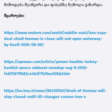
მიწოდება შეამცირა და ფასებზე ზეწოლა გაზარდა.
წყაროები:
https://www.reuters.com/world/middle-east/iran-says-
deal-strait-hormuz-is-close-will-not-open-waterway-
by-itself-2026-08-08/
https://apnews.com/article/yemen-houthis-turkey-
kurdish-peace-mideast-roundup-aug-8-2026-
feb75871fb82c44b3f7fd0ee02bb24b4
https://en.irna.ir/news/86230740/Strait-of-Hormuz-will-
stay-closed-until-US-changes-course-Iran-s