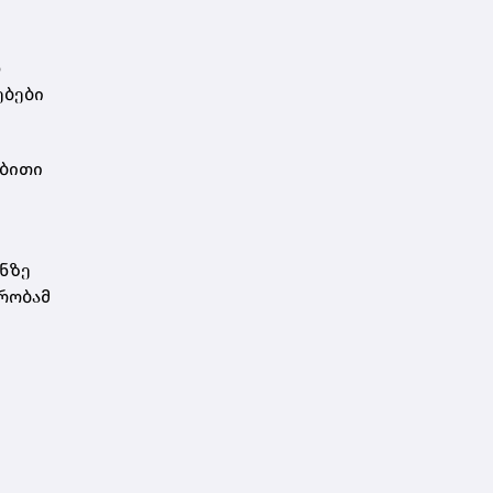
დ
ებები
ებითი
ნზე
რობამ