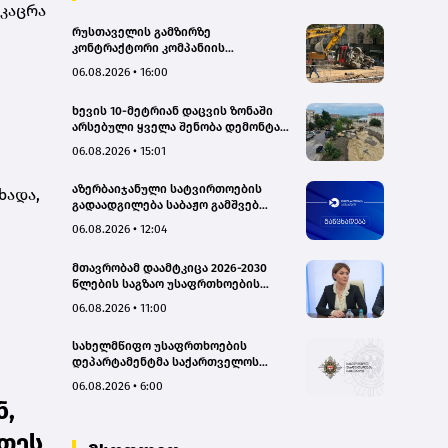
კაცრა
რუსთაველის გამზირზე
კონტრაქტორი კომპანიის
თვითმცლელმა ტრანშიის კიდესთან
06.08.2026 • 16:00
ახლოს იმოძრავა, რამაც ნიადაგის
ჩამოშლა და ტექნიკის მოცურება
ხევის 10-მეტრიან დაცვის ზონაში
გამოიწვია, გადაბრუნდა
არსებული ყველა შენობა დემონტაჟს
ავტომანქანა - თვითმცლელში
დაექვემდებარება - თელავის მერი
იმყოფებოდა მცირეწლოვანი ბავშვი
06.08.2026 • 15:01
- GWP
აზერბაიჯანული სატვირთოების
ხადა,
გადაადგილება საბაჟო გამშვებ
პუნქტებზე შეუფერხებლად
06.08.2026 • 12:04
მიმდინარეობს- შემოსავლების
სამსახური
მთავრობამ დაამტკიცა 2026-2030
წლების საგზაო უსაფრთხოების
ეროვნული სტრატეგია და მისი
06.08.2026 • 11:00
სამოქმედო გეგმა – თამარ
იოსელიანი
სახელმწიფო უსაფრთხოების
დეპარტამენტმა საქართველოს
სახელმწიფო ინტერესების
06.08.2026 • 6:00
საზიანოდ საბოტაჟის მუხლით
ნ,
გამოძიება დაიწყო
ეთეს