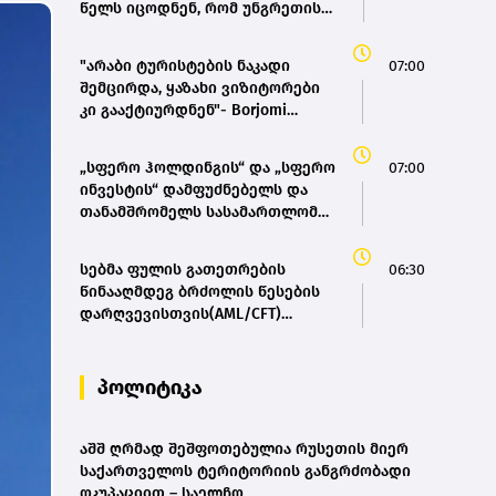
წელს იცოდნენ, რომ უნგრეთის
ენერგოსისტემა ზღვარზე იყო,
მაგრამ არაფერი გააკეთეს -
"არაბი ტურისტების ნაკადი
07:00
პეტერ მადიარი
შემცირდა, ყაზახი ვიზიტორები
კი გააქტიურდნენ"- Borjomi
UnderWood Hotel
„სფერო ჰოლდინგის“ და „სფერო
07:00
ინვესტის“ დამფუძნებელს და
თანამშრომელს სასამართლომ
12 და 8 წლით თავისუფლების
აღკვეთა განუსაზღვრა
სებმა ფულის გათეთრების
06:30
წინააღმდეგ ბრძოლის წესების
დარღვევისთვის(AML/CFT)
,ცენტრალი’ დააჯარიმა- მისოს
პაკისტანის მოქალაქე ფლობს
პოლიტიკა
აშშ ღრმად შეშფოთებულია რუსეთის მიერ
საქართველოს ტერიტორიის განგრძობადი
ოკუპაციით – საელჩო