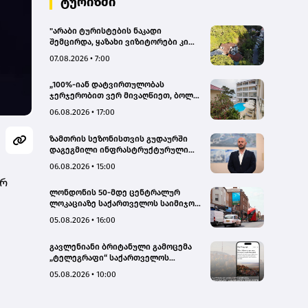
ტურიზმი
"არაბი ტურისტების ნაკადი
შემცირდა, ყაზახი ვიზიტორები კი
გააქტიურდნენ"- Borjomi UnderWood
07.08.2026 • 7:00
Hotel
„100%-იან დატვირთულობას
ჯერჯერობით ვერ მივაღწიეთ, ბოლო
პერიოდში რამდენიმე ჯავშანიც
06.08.2026 • 17:00
გაუქმდა“ - Kobuleti Beach Club
ზამთრის სეზონისთვის გუდაურში
დაგეგმილი ინფრასტრუქტურული
პროექტები ხელს შეუწყობს
06.08.2026 • 15:00
გუდაურის ტურისტული
არ
პოტენციალის გაზრდას – ლევან
ლონდონის 50-მდე ცენტრალურ
დარსალია
ლოკაციაზე საქართველოს საიმიჯო
ვიზუალები განთავსდა
05.08.2026 • 16:00
გავლენიანი ბრიტანული გამოცემა
„ტელეგრაფი“ საქართველოს
ტურისტული პოტენციალის შესახებ
05.08.2026 • 10:00
სტატიების ციკლს აქვეყნებს