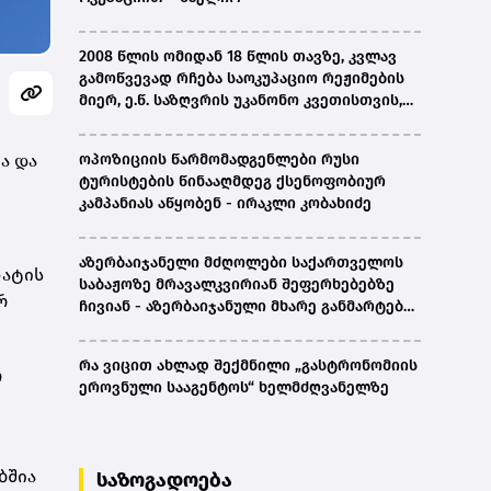
2008 წლის ომიდან 18 წლის თავზე, კვლავ
გამოწვევად რჩება საოკუპაციო რეჟიმების
მიერ, ე.წ. საზღვრის უკანონო კვეთისთვის,
პირთა უკანონო დაკავებების და
პატიმრობის პრაქტიკა, ასევე მშობლიურ
ა და
ოპოზიციის წარმომადგენლები რუსი
ენაზე განათლების ხელმისაწვდომობა-
ტურისტების წინააღმდეგ ქსენოფობიურ
სახალხო დამცველი
კამპანიას აწყობენ - ირაკლი კობახიძე
აზერბაიჯანელი მძღოლები საქართველოს
ნატის
საბაჟოზე მრავალკვირიან შეფერხებებზე
რ
ჩივიან - აზერბაიჯანული მხარე განმარტებას
ითხოვს
რა ვიცით ახლად შექმნილი „გასტრონომიის
რ
ეროვნული სააგენტოს“ ხელმძღვანელზე
ბშია
საზოგადოება