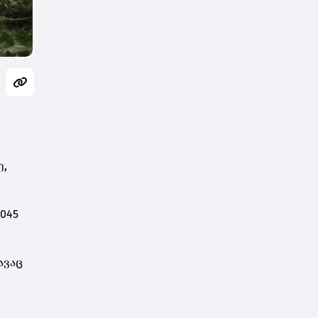
დარსალია
ე,
045
ავაც