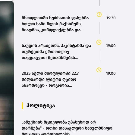
მსოფლიოში სურსათის ფასებმა
19:30
ბოლო სამი წლის მაქსიმუმს
მიაღწია, კონფლიქტებმა და
ძლიერმა სიცხემ მარცვლეულის
გაძვირება გამოიწვია -
საუდის არაბეთმა, პაკისტანმა და
19:00
„გარდიანი“
თურქეთმა ერთობლივ
თავდაცვით შეთანხმებას
მოაწერეს ხელი
2025 წელს მსოფლიოში 22.7
19:00
მილიარდი ლიტრი ღვინო
აწარმოვეს - როგორია
საქართველოს წილი? |
OIV(bm.ge)
პოლიტიკა
„ანექსიის მცდელობა უპასუხოდ არ
დარჩება“ - ოთხი დასავლური სახელმწიფო
მოსკოვს აფრთხილებს