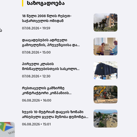
საზოგადოება
18 წელი 2008 წლის რუსეთ-
საქართველოს ომიდან
07.08.2026 • 19:59
ს
დაავადებების ადრეული
გამოვლენის, პრევენციისა და
რეგიონებში ხარისხიან სამედიცინო
07.08.2026 • 15:00
მომსახურებაზე ხელმისაწვდომობის
გაზრდის მიზნით,
პირველი კლასის
დედოფლისწყაროში, სამედიცინო
მოსწავლეებისთვის სასკოლო
სკრინინგი გაიმართა – ჯანდაცვის
ფორმების რეალიზაცია 1–14
სამინისტრო
07.08.2026 • 12:30
სექტემბრის პერიოდში
განხორციელდება
რუსთაველის გამზირზე
კონტრაქტორი კომპანიის
თვითმცლელმა ტრანშიის კიდესთან
06.08.2026 • 16:00
ახლოს იმოძრავა, რამაც ნიადაგის
ჩამოშლა და ტექნიკის მოცურება
ხევის 10-მეტრიან დაცვის ზონაში
გამოიწვია, გადაბრუნდა
არსებული ყველა შენობა დემონტაჟს
ავტომანქანა - თვითმცლელში
დაექვემდებარება - თელავის მერი
იმყოფებოდა მცირეწლოვანი ბავშვი
06.08.2026 • 15:01
- GWP