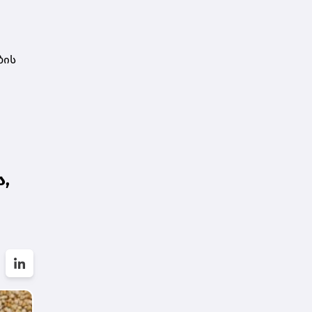
ბის
,