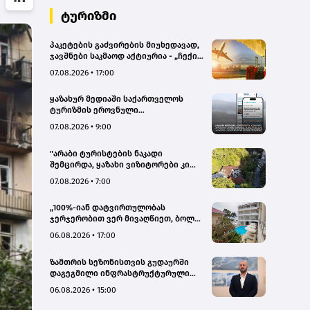
ტურიზმი
პაკეტების გაძვირების მიუხედავად,
ჯავშნები საკმაოდ აქტიურია - „ჩექინ
თრეველი"(bm.ge)
07.08.2026 • 17:00
ყაზახურ მედიაში საქართველოს
ტურიზმის ეროვნული
ადმინისტრაციის მარკეტინგული
07.08.2026 • 9:00
კამპანიის ფარგლებში სტატიები
მომზადდა
"არაბი ტურისტების ნაკადი
შემცირდა, ყაზახი ვიზიტორები კი
გააქტიურდნენ"- Borjomi UnderWood
07.08.2026 • 7:00
Hotel
„100%-იან დატვირთულობას
ჯერჯერობით ვერ მივაღწიეთ, ბოლო
პერიოდში რამდენიმე ჯავშანიც
06.08.2026 • 17:00
გაუქმდა“ - Kobuleti Beach Club
ზამთრის სეზონისთვის გუდაურში
დაგეგმილი ინფრასტრუქტურული
პროექტები ხელს შეუწყობს
06.08.2026 • 15:00
გუდაურის ტურისტული
პოტენციალის გაზრდას – ლევან