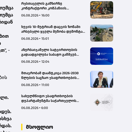
რუსთაველის გამზირზე
თუმცა
კონტრაქტორი კომპანიის
თვითმცლელმა ტრანშიის კიდესთან
თუმცა
06.08.2026 • 16:00
ახლოს იმოძრავა, რამაც ნიადაგის
რიდან
ჩამოშლა და ტექნიკის მოცურება
ხევის 10-მეტრიან დაცვის ზონაში
გამოიწვია, გადაბრუნდა
არსებული ყველა შენობა დემონტაჟს
ავტომანქანა - თვითმცლელში
ობით
დაექვემდებარება - თელავის მერი
იმყოფებოდა მცირეწლოვანი ბავშვი
06.08.2026 • 15:01
- GWP
ი
ვთ
", -
აზერბაიჯანული სატვირთოების
გადაადგილება საბაჟო გამშვებ
პუნქტებზე შეუფერხებლად
06.08.2026 • 12:04
მიმდინარეობს- შემოსავლების
სამსახური
მთავრობამ დაამტკიცა 2026-2030
ბის
წლების საგზაო უსაფრთხოების
ეროვნული სტრატეგია და მისი
06.08.2026 • 11:00
სამოქმედო გეგმა – თამარ
იოსელიანი
სახელმწიფო უსაფრთხოების
ილი.
დეპარტამენტმა საქართველოს
სახელმწიფო ინტერესების
06.08.2026 • 6:00
საზიანოდ საბოტაჟის მუხლით
სდეს.
გამოძიება დაიწყო
ასხვა
რდას.
მსოფლიო