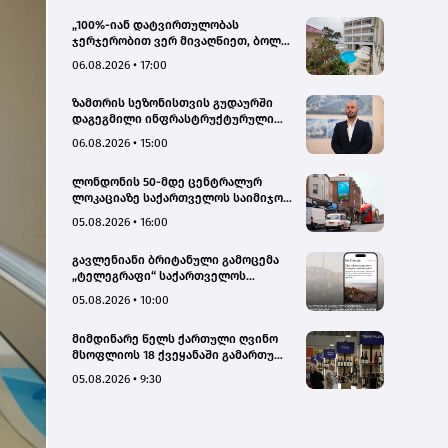
„100%-იან დატვირთულობას
ჯერჯერობით ვერ მივაღწიეთ, ბოლო
პერიოდში რამდენიმე ჯავშანიც
06.08.2026 • 17:00
გაუქმდა“ - Kobuleti Beach Club
ზამთრის სეზონისთვის გუდაურში
დაგეგმილი ინფრასტრუქტურული
პროექტები ხელს შეუწყობს
06.08.2026 • 15:00
გუდაურის ტურისტული
პოტენციალის გაზრდას – ლევან
ლონდონის 50-მდე ცენტრალურ
დარსალია
ლოკაციაზე საქართველოს საიმიჯო
ვიზუალები განთავსდა
05.08.2026 • 16:00
გავლენიანი ბრიტანული გამოცემა
„ტელეგრაფი“ საქართველოს
ტურისტული პოტენციალის შესახებ
05.08.2026 • 10:00
სტატიების ციკლს აქვეყნებს
მიმდინარე წელს ქართული ღვინო
მსოფლიოს 18 ქვეყანაში გამართულ
140-მდე ღონისძიებაზე იყო
05.08.2026 • 9:30
წარმოდგენილი