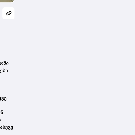
იოში
ები
ევე
ან
დ
ასევე