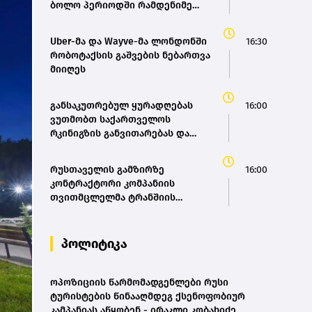
ბოლო პერიოდში რამდენიმე
ჯავშანიც გაუქმდა“ - Kobuleti
Beach Club
Uber-მა და Wayve-მა ლონდონში
16:30
რობოტაქსის გაშვების ნებართვა
მიიღეს
განსაკუთრებულ ყურადღებას
16:00
ვუთმობთ საქართველოს
რკინიგზის განვითარებას და
სწორედ აქედან გამომდინარე
შევიმუშავეთ საქართველოს
რუსთაველის გამზირზე
16:00
რკინიგზის ისტორიული
კონტრაქტორი კომპანიის
განვითარების და განახლების
თვითმცლელმა ტრანშიის
პროგრამა - მარიამ
კიდესთან ახლოს იმოძრავა,
ქვრივიშვილი
რამაც ნიადაგის ჩამოშლა და
ტექნიკის მოცურება გამოიწვია,
პოლიტიკა
გადაბრუნდა ავტომანქანა -
თვითმცლელში იმყოფებოდა
მცირეწლოვანი ბავშვი - GWP
ოპოზიციის წარმომადგენლები რუსი
ტურისტების წინააღმდეგ ქსენოფობიურ
კამპანიას აწყობენ - ირაკლი კობახიძე