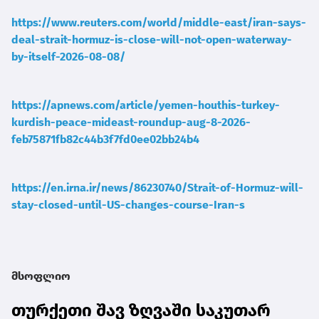
https://www.reuters.com/world/middle-east/iran-says-
deal-strait-hormuz-is-close-will-not-open-waterway-
by-itself-2026-08-08/
https://apnews.com/article/yemen-houthis-turkey-
kurdish-peace-mideast-roundup-aug-8-2026-
feb75871fb82c44b3f7fd0ee02bb24b4
https://en.irna.ir/news/86230740/Strait-of-Hormuz-will-
stay-closed-until-US-changes-course-Iran-s
მსოფლიო
თურქეთი შავ ზღვაში საკუთარ