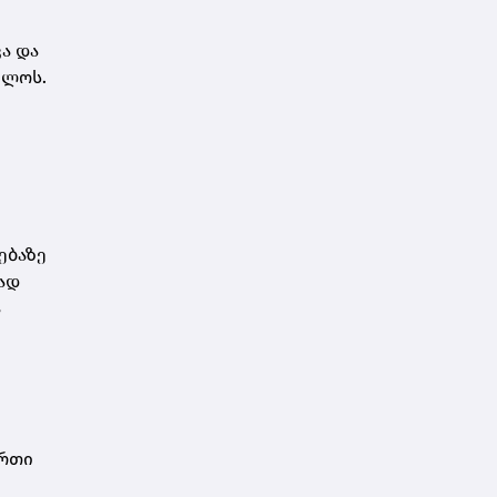
ა და
ილოს.
ებაზე
ად
ა
ერთი