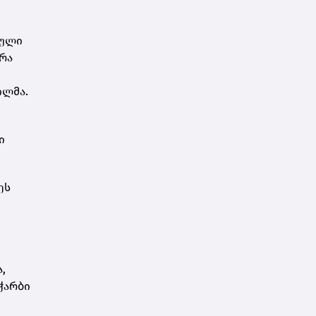
ბული
არა
ილმა.
ი
ეს
,
ჭარბი