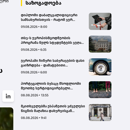
ფერი
სახალხო დამცველი
საზოგადოება
დიპლომი დაბალკვალიფიციური
სამსახურისთვის - რატომ ვერ
იყენებს ეკონომიკა უმაღლესი
09.08.2026 • 8:00
განათლების მქონე კადრებს
ეფექტიანად
თსუ-ს ევროპისმცოდნეობის
პროგრამა წელს სტუდენტებს ვეღარ
მიიღებს - რატომ?
09.08.2026 • 6:35
ევროპაში ჩინური საბურავების ფასი
გაიზრდება - დამატებითი
ს
გადასახადი 45.3%-ს აღწევს
09.08.2026 • 6:00
პორტუგალიის ბუსაკუ მსოფლიოში
მეოთხე სერტიფიცირებული
„თერაპიული ტყე“ გახდა
08.08.2026 • 13:55
მკითხველებმა ესპანეთის უძველესი
წიგნის მაღაზია დახურვისგან
გადაარჩინეს
08.08.2026 • 9:41