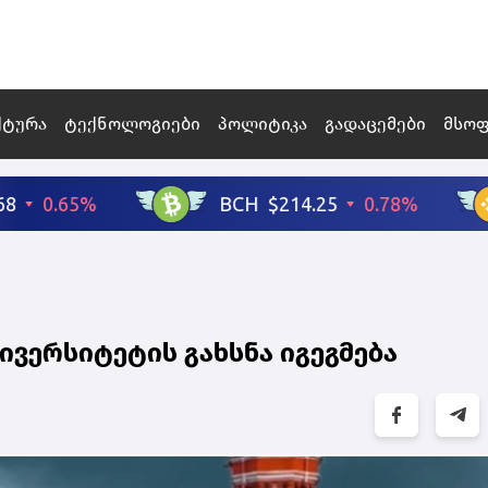
ქტურა
ტექნოლოგიები
პოლიტიკა
გადაცემები
მსო
ვერსიტეტის გახსნა იგეგმება