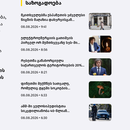
სახალხო დამცველი
საზოგადოება
მკითხველებმა ესპანეთის უძველესი
ბა,
წიგნის მაღაზია დახურვისგან
ა
გადაარჩინეს
08.08.2026 • 9:41
-
ელექტროენერგიის გათიშვის
პირველ ორ შემთხვევაზე სუს-ში
წარიმართება გამოძიება, მესამე
08.08.2026 • 8:56
ა
გათიშვას ჰქონდა კონკრეტული
მიზეზი, - სარეაბილიტაციო
რუსეთმა განახორციელა
სამუშაოები ენგურჰესზე - კობახიძე
საქართველოს ტერიტორიების 20%-
ის
ის ოკუპაცია და სააკაშვილის, მისი
08.08.2026 • 8:21
რეჟიმის და „ნაცმოძრაობის“
ის
ღალატი ვერანაირად ვერ
ფინეთში შექმნეს სათვალე,
გადაფარავს ამ დანაშაულს, ეს იყო
რომელიც ტყეში სოკოების
დანაშაული ჩვენი სახელმწიფოს
აღმოჩენაში დაგეხმარებათ
წინაშე - კობახიძე
08.08.2026 • 6:33
აშშ-ში ველოსიპედისტთა
სიკვდილიანობა 40-წლიან
მაქსიმუმს უახლოვდება
08.08.2026 • 6:30