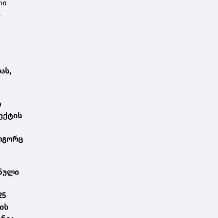
ლი
რ
ას,
თ
ექტის
ოგორც
შნული
25
ის