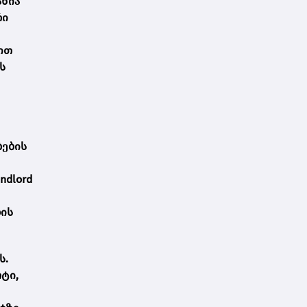
ანია
რი
ით
ს
ბების
ndlord
ბის
ს.
ტი,