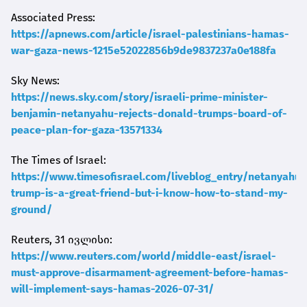
Associated Press:
https://apnews.com/article/israel-palestinians-hamas-
war-gaza-news-1215e52022856b9de9837237a0e188fa
Sky News:
https://news.sky.com/story/israeli-prime-minister-
benjamin-netanyahu-rejects-donald-trumps-board-of-
peace-plan-for-gaza-13571334
The Times of Israel:
https://www.timesofisrael.com/liveblog_entry/netanyahu-
trump-is-a-great-friend-but-i-know-how-to-stand-my-
ground/
Reuters, 31 ივლისი:
https://www.reuters.com/world/middle-east/israel-
must-approve-disarmament-agreement-before-hamas-
will-implement-says-hamas-2026-07-31/