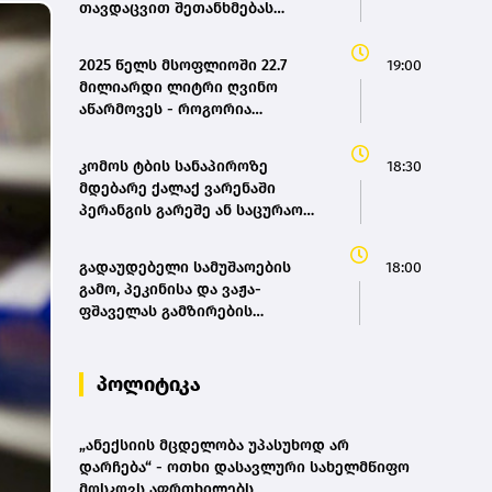
თავდაცვით შეთანხმებას
მოაწერეს ხელი
2025 წელს მსოფლიოში 22.7
19:00
მილიარდი ლიტრი ღვინო
აწარმოვეს - როგორია
საქართველოს წილი? |
OIV(bm.ge)
კომოს ტბის სანაპიროზე
18:30
მდებარე ქალაქ ვარენაში
პერანგის გარეშე ან საცურაო
კოსტიუმში სიარულისთვის 200
ევრომდე ჯარიმის გადახდა
გადაუდებელი სამუშაოების
18:00
მოუწევთ
გამო, პეკინისა და ვაჟა-
ფშაველას გამზირების
კვეთიდან ჟვანიას მოედნის
მიმართულებით მოძრაობა
დროებით შეიზღუდება -
პოლიტიკა
თბილისის მერია
„ანექსიის მცდელობა უპასუხოდ არ
დარჩება“ - ოთხი დასავლური სახელმწიფო
მოსკოვს აფრთხილებს