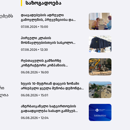
საზოგადოება
რებებს
დაავადებების ადრეული
გამოვლენის, პრევენციისა და
რეგიონებში ხარისხიან სამედიცინო
07.08.2026 • 15:00
მომსახურებაზე ხელმისაწვდომობის
გაზრდის მიზნით,
პირველი კლასის
დედოფლისწყაროში, სამედიცინო
მოსწავლეებისთვის სასკოლო
სკრინინგი გაიმართა – ჯანდაცვის
ფორმების რეალიზაცია 1–14
სამინისტრო
07.08.2026 • 12:30
სექტემბრის პერიოდში
განხორციელდება
რუსთაველის გამზირზე
კონტრაქტორი კომპანიის
თვითმცლელმა ტრანშიის კიდესთან
06.08.2026 • 16:00
ახლოს იმოძრავა, რამაც ნიადაგის
ჩამოშლა და ტექნიკის მოცურება
ხევის 10-მეტრიან დაცვის ზონაში
გამოიწვია, გადაბრუნდა
რი
არსებული ყველა შენობა დემონტაჟს
ავტომანქანა - თვითმცლელში
დაექვემდებარება - თელავის მერი
იმყოფებოდა მცირეწლოვანი ბავშვი
ულია
06.08.2026 • 15:01
- GWP
აზერბაიჯანული სატვირთოების
გადაადგილება საბაჟო გამშვებ
პუნქტებზე შეუფერხებლად
06.08.2026 • 12:04
მიმდინარეობს- შემოსავლების
სამსახური