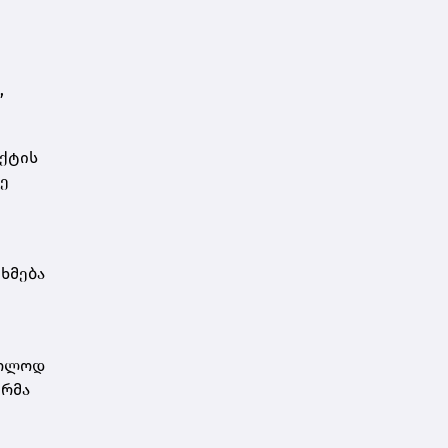
დარსალია
,
აქტის
ე
ხმება
ხოლოდ
ურმა