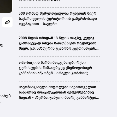
აშშ ღრმად შეშფოთებულია რუსეთის მიერ
საქართველოს ტერიტორიის განგრძობადი
ოკუპაციით – საელჩო
2008 წლის ომიდან 18 წლის თავზე, კვლავ
გამოწვევად რჩება საოკუპაციო რეჟიმების
ზე
მიერ, ე.წ. საზღვრის უკანონო კვეთისთვის,
პირთა უკანონო დაკავებების და
პატიმრობის პრაქტიკა, ასევე მშობლიურ
ოპოზიციის წარმომადგენლები რუსი
ენაზე განათლების ხელმისაწვდომობა-
ტურისტების წინააღმდეგ ქსენოფობიურ
სახალხო დამცველი
კამპანიას აწყობენ - ირაკლი კობახიძე
აზერბაიჯანელი მძღოლები საქართველოს
საბაჟოზე მრავალკვირიან შეფერხებებზე
სახებ
ჩივიან - აზერბაიჯანული მხარე განმარტებას
ა
ითხოვს