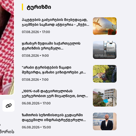
ტურიზმი
პაკეტების გაძვირების მიუხედავად,
ჯავშნები საკმაოდ აქტიურია - „ჩექინ
თრეველი"(bm.ge)
07.08.2026 • 17:00
ყაზახურ მედიაში საქართველოს
ტურიზმის ეროვნული
ადმინისტრაციის მარკეტინგული
07.08.2026 • 9:00
კამპანიის ფარგლებში სტატიები
მომზადდა
"არაბი ტურისტების ნაკადი
შემცირდა, ყაზახი ვიზიტორები კი
გააქტიურდნენ"- Borjomi UnderWood
07.08.2026 • 7:00
Hotel
„100%-იან დატვირთულობას
ჯერჯერობით ვერ მივაღწიეთ, ბოლო
პერიოდში რამდენიმე ჯავშანიც
06.08.2026 • 17:00
გაუქმდა“ - Kobuleti Beach Club
ზამთრის სეზონისთვის გუდაურში
დაგეგმილი ინფრასტრუქტურული
ს
პროექტები ხელს შეუწყობს
06.08.2026 • 15:00
გუდაურის ტურისტული
 შორის
პოტენციალის გაზრდას – ლევან