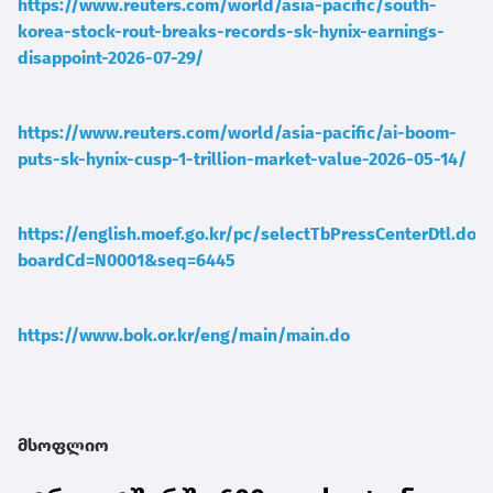
https://www.reuters.com/world/asia-pacific/south-
korea-stock-rout-breaks-records-sk-hynix-earnings-
disappoint-2026-07-29/
https://www.reuters.com/world/asia-pacific/ai-boom-
puts-sk-hynix-cusp-1-trillion-market-value-2026-05-14/
https://english.moef.go.kr/pc/selectTbPressCenterDtl.do?
boardCd=N0001&seq=6445
https://www.bok.or.kr/eng/main/main.do
მსოფლიო