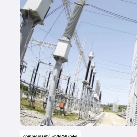
commersant/ კომერსანტი