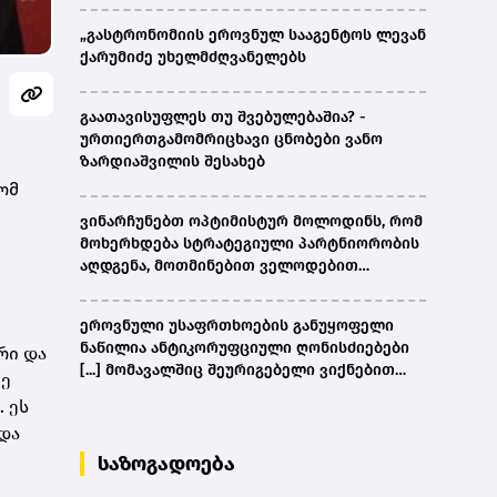
„გასტრონომიის ეროვნულ სააგენტოს ლევან
ქარუმიძე უხელმძღვანელებს
გაათავისუფლეს თუ შვებულებაშია? -
ურთიერთგამომრიცხავი ცნობები ვანო
ზარდიაშვილის შესახებ
ომ
ვინარჩუნებთ ოპტიმისტურ მოლოდინს, რომ
მოხერხდება სტრატეგიული პარტნიორობის
აღდგენა, მოთმინებით ველოდებით
ამერიკული მხარის შემხვედრ ნაბიჯებს -
კობახიძე
ეროვნული უსაფრთხოების განუყოფელი
ნაწილია ანტიკორუფციული ღონისძიებები
რი და
[...] მომავალშიც შეურიგებელი ვიქნებით
ზე
ნებისმიერი სახის კორუფციულ
 ეს
დანაშაულთან და კანონის წინაშე ყველა
ადა
უმკაცრესად აგებს პასუხს - კობახიძე
საზოგადოება