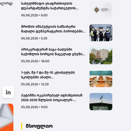
ხოლოდ
სახელმწიფო უსაფრთხოების
დეპარტამენტმა საქართველოს
სახელმწიფო ინტერესების
06.08.2026 • 6:00
საზიანოდ საბოტაჟის მუხლით
გამოძიება დაიწყო
შრომის ინსპექციის სამსახური
მაღალი ტემპერატურის პირობებში
შრომის უსაფრთხოების ნორმების
06.08.2026 • 5:30
მონიტორინგს მთელი ქვეყნის
მასშტაბით ახორციელებს
პროკურატურამ ბაგა-ბაღებში
საქონლის ხორცის ნაცვლად ცხენის
ხორცის შეტანის ფაქტებზე ორ პირს
05.08.2026 • 18:00
ბრალდება წარუდგინა
1-ელ, მე-7 და მე-10 კლასელებს
სკოლებში ახალი
სახელმძღვანელოები, ახალი
05.08.2026 • 12:30
პროგრამები დახვდებათ - ასევე
ამოქმედდება ახალი წესი,
პუტინმა ოკუპირებულ აფხაზეთთან
რომლითაც საგაკვეთილო პროცესში
2026-2030 წლების სოციალურ-
ტელეფონების გამოყენება
ეკონომიკური პროგრამის
იზღუდება
05.08.2026 • 9:00
შეთანხმების რატიფიცირებას ხელი
მოაწერა
მსოფლიო