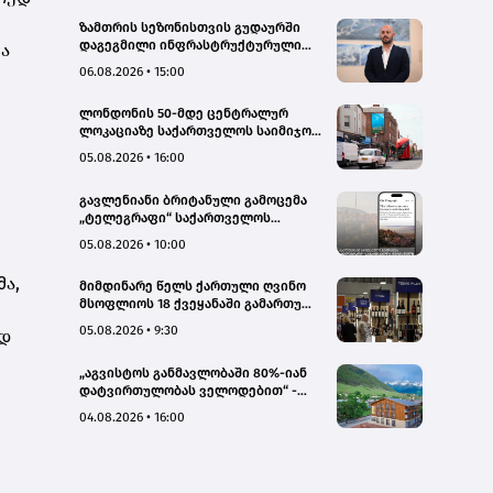
ზამთრის სეზონისთვის გუდაურში
დაგეგმილი ინფრასტრუქტურული
მა
პროექტები ხელს შეუწყობს
06.08.2026 • 15:00
გუდაურის ტურისტული
პოტენციალის გაზრდას – ლევან
ლონდონის 50-მდე ცენტრალურ
დარსალია
ლოკაციაზე საქართველოს საიმიჯო
ვიზუალები განთავსდა
05.08.2026 • 16:00
გავლენიანი ბრიტანული გამოცემა
„ტელეგრაფი“ საქართველოს
ტურისტული პოტენციალის შესახებ
05.08.2026 • 10:00
სტატიების ციკლს აქვეყნებს
ა,
მიმდინარე წელს ქართული ღვინო
მსოფლიოს 18 ქვეყანაში გამართულ
140-მდე ღონისძიებაზე იყო
05.08.2026 • 9:30
ოდ
წარმოდგენილი
„აგვისტოს განმავლობაში 80%-იან
დატვირთულობას ველოდებით“ -
Chalet Mestia
04.08.2026 • 16:00