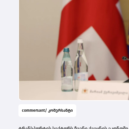
commersant/ კომერსანტი
ტრანსპორტის სექტორს ჩვენი ქვეყნის ეკონომი