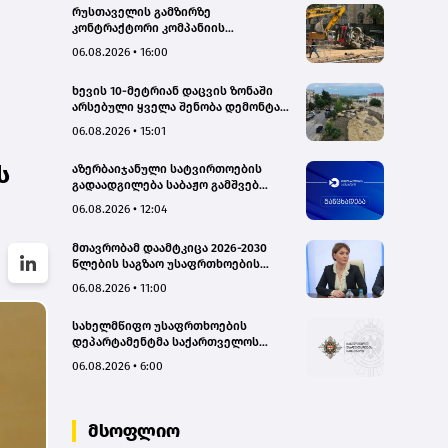
რუსთაველის გამზირზე
კონტრაქტორი კომპანიის
თვითმცლელმა ტრანშიის კიდესთან
06.08.2026 • 16:00
ახლოს იმოძრავა, რამაც ნიადაგის
ჩამოშლა და ტექნიკის მოცურება
ხევის 10-მეტრიან დაცვის ზონაში
გამოიწვია, გადაბრუნდა
არსებული ყველა შენობა დემონტაჟს
ავტომანქანა - თვითმცლელში
დაექვემდებარება - თელავის მერი
იმყოფებოდა მცირეწლოვანი ბავშვი
06.08.2026 • 15:01
- GWP
ს
აზერბაიჯანული სატვირთოების
გადაადგილება საბაჟო გამშვებ
პუნქტებზე შეუფერხებლად
06.08.2026 • 12:04
მიმდინარეობს- შემოსავლების
სამსახური
მთავრობამ დაამტკიცა 2026-2030
წლების საგზაო უსაფრთხოების
ეროვნული სტრატეგია და მისი
06.08.2026 • 11:00
სამოქმედო გეგმა – თამარ
იოსელიანი
სახელმწიფო უსაფრთხოების
დეპარტამენტმა საქართველოს
სახელმწიფო ინტერესების
06.08.2026 • 6:00
საზიანოდ საბოტაჟის მუხლით
გამოძიება დაიწყო
მსოფლიო