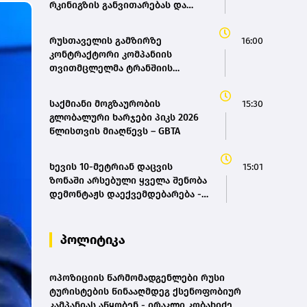
რკინიგზის განვითარებას და
სწორედ აქედან გამომდინარე
შევიმუშავეთ საქართველოს
რუსთაველის გამზირზე
16:00
რკინიგზის ისტორიული
კონტრაქტორი კომპანიის
განვითარების და განახლების
თვითმცლელმა ტრანშიის
პროგრამა - მარიამ
კიდესთან ახლოს იმოძრავა,
ქვრივიშვილი
რამაც ნიადაგის ჩამოშლა და
საქმიანი მოგზაურობის
15:30
ტექნიკის მოცურება გამოიწვია,
გლობალური ხარჯები პიკს 2026
გადაბრუნდა ავტომანქანა -
წლისთვის მიაღწევს – GBTA
თვითმცლელში იმყოფებოდა
მცირეწლოვანი ბავშვი - GWP
ხევის 10-მეტრიან დაცვის
15:01
ზონაში არსებული ყველა შენობა
დემონტაჟს დაექვემდებარება -
თელავის მერი
პოლიტიკა
ოპოზიციის წარმომადგენლები რუსი
ტურისტების წინააღმდეგ ქსენოფობიურ
კამპანიას აწყობენ - ირაკლი კობახიძე