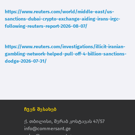
https://www.reuters.com/world/middle-east/us-
sanctions-dubai-crypto-exchange-aiding-irans-irgc-
following-reuters-report-2026-08-07/
https://www.reuters.com/investigations/illicit-iranian-
gambling-network-helped-pull-off-4-billion-sanctions-
dodge-2026-07-31/
ჩვენ შესახებ
ქ. თბილისი, მერაბ კოსტავას 47/57
info@commersant.ge