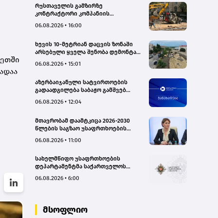
რუსთაველის გამზირზე
კონტრაქტორი კომპანიის
თვითმცლელმა ტრანშიის კიდესთან
06.08.2026 • 16:00
ახლოს იმოძრავა, რამაც ნიადაგის
ჩამოშლა და ტექნიკის მოცურება
ხევის 10-მეტრიან დაცვის ზონაში
გამოიწვია, გადაბრუნდა
არსებული ყველა შენობა დემონტაჟს
ავტომანქანა - თვითმცლელში
სეთში
დაექვემდებარება - თელავის მერი
იმყოფებოდა მცირეწლოვანი ბავშვი
06.08.2026 • 15:01
- GWP
ადაა
აზერბაიჯანული სატვირთოების
გადაადგილება საბაჟო გამშვებ
პუნქტებზე შეუფერხებლად
06.08.2026 • 12:04
მიმდინარეობს- შემოსავლების
სამსახური
მთავრობამ დაამტკიცა 2026-2030
წლების საგზაო უსაფრთხოების
ეროვნული სტრატეგია და მისი
06.08.2026 • 11:00
სამოქმედო გეგმა – თამარ
იოსელიანი
სახელმწიფო უსაფრთხოების
დეპარტამენტმა საქართველოს
სახელმწიფო ინტერესების
06.08.2026 • 6:00
საზიანოდ საბოტაჟის მუხლით
გამოძიება დაიწყო
მსოფლიო