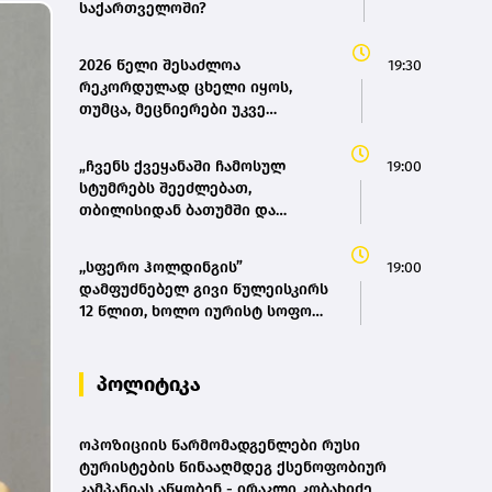
საქართველოში?
2026 წელი შესაძლოა
19:30
რეკორდულად ცხელი იყოს,
თუმცა, მეცნიერები უკვე
ემზადებიან 2027 წლის
რეკორდებისთვის
„ჩვენს ქვეყანაში ჩამოსულ
19:00
სტუმრებს შეეძლებათ,
თბილისიდან ბათუმში და
ბათუმიდან ჩვენს დედაქალაქში
4 საათში ჩამოვიდნენ, ეს ხელს
,,სფერო ჰოლდინგის”
19:00
შეუწყობს შიდა ტურიზმს,
დამფუძნებელ გივი წულეისკირს
საერთაშორისო ტურიზმს, ასევე
12 წლით, ხოლო იურისტ სოფო
შიდა მობილობის გაუმჯობესებას
პეტრიაშვილს 8 წლით
ქვეყანაში“ - მარიამ
თავისუფლების აღკვეთა მიესაჯა
ქვრივიშვილი
პოლიტიკა
ოპოზიციის წარმომადგენლები რუსი
ტურისტების წინააღმდეგ ქსენოფობიურ
კამპანიას აწყობენ - ირაკლი კობახიძე