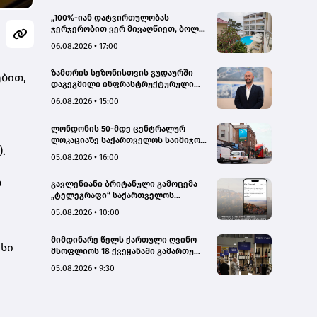
„100%-იან დატვირთულობას
ჯერჯერობით ვერ მივაღწიეთ, ბოლო
პერიოდში რამდენიმე ჯავშანიც
06.08.2026 • 17:00
გაუქმდა“ - Kobuleti Beach Club
ზამთრის სეზონისთვის გუდაურში
ბით,
დაგეგმილი ინფრასტრუქტურული
პროექტები ხელს შეუწყობს
06.08.2026 • 15:00
გუდაურის ტურისტული
პოტენციალის გაზრდას – ლევან
ლონდონის 50-მდე ცენტრალურ
დარსალია
ლოკაციაზე საქართველოს საიმიჯო
.
ვიზუალები განთავსდა
05.08.2026 • 16:00
ო
გავლენიანი ბრიტანული გამოცემა
„ტელეგრაფი“ საქართველოს
ტურისტული პოტენციალის შესახებ
05.08.2026 • 10:00
სტატიების ციკლს აქვეყნებს
მიმდინარე წელს ქართული ღვინო
ისი
მსოფლიოს 18 ქვეყანაში გამართულ
140-მდე ღონისძიებაზე იყო
05.08.2026 • 9:30
წარმოდგენილი