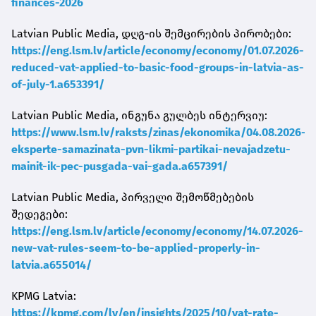
finances-2026
Latvian Public Media, დღგ-ის შემცირების პირობები:
https://eng.lsm.lv/article/economy/economy/01.07.2026-
reduced-vat-applied-to-basic-food-groups-in-latvia-as-
of-july-1.a653391/
Latvian Public Media, ინგუნა გულბეს ინტერვიუ:
https://www.lsm.lv/raksts/zinas/ekonomika/04.08.2026-
eksperte-samazinata-pvn-likmi-partikai-nevajadzetu-
mainit-ik-pec-pusgada-vai-gada.a657391/
Latvian Public Media, პირველი შემოწმებების
შედეგები:
https://eng.lsm.lv/article/economy/economy/14.07.2026-
new-vat-rules-seem-to-be-applied-properly-in-
latvia.a655014/
KPMG Latvia:
https://kpmg.com/lv/en/insights/2025/10/vat-rate-