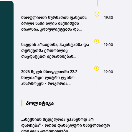
მსოფლიოში სურსათის ფასებმა
19:30
ბოლო სამი წლის მაქსიმუმს
მიაღწია, კონფლიქტებმა და
ძლიერმა სიცხემ მარცვლეულის
გაძვირება გამოიწვია -
საუდის არაბეთმა, პაკისტანმა და
19:00
„გარდიანი“
თურქეთმა ერთობლივ
თავდაცვით შეთანხმებას
მოაწერეს ხელი
2025 წელს მსოფლიოში 22.7
19:00
მილიარდი ლიტრი ღვინო
აწარმოვეს - როგორია
საქართველოს წილი? |
OIV(bm.ge)
პოლიტიკა
„ანექსიის მცდელობა უპასუხოდ არ
დარჩება“ - ოთხი დასავლური სახელმწიფო
მოსკოვს აფრთხილებს