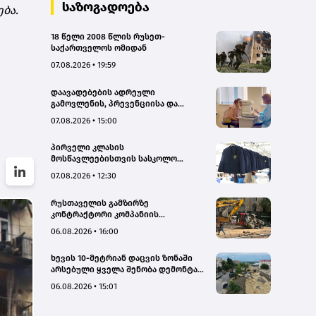
საზოგადოება
ბა.
18 წელი 2008 წლის რუსეთ-
საქართველოს ომიდან
07.08.2026 • 19:59
დაავადებების ადრეული
გამოვლენის, პრევენციისა და
რეგიონებში ხარისხიან სამედიცინო
07.08.2026 • 15:00
მომსახურებაზე ხელმისაწვდომობის
გაზრდის მიზნით,
პირველი კლასის
დედოფლისწყაროში, სამედიცინო
მოსწავლეებისთვის სასკოლო
სკრინინგი გაიმართა – ჯანდაცვის
ფორმების რეალიზაცია 1–14
სამინისტრო
07.08.2026 • 12:30
სექტემბრის პერიოდში
განხორციელდება
რუსთაველის გამზირზე
კონტრაქტორი კომპანიის
თვითმცლელმა ტრანშიის კიდესთან
06.08.2026 • 16:00
ახლოს იმოძრავა, რამაც ნიადაგის
ჩამოშლა და ტექნიკის მოცურება
ხევის 10-მეტრიან დაცვის ზონაში
გამოიწვია, გადაბრუნდა
არსებული ყველა შენობა დემონტაჟს
ავტომანქანა - თვითმცლელში
დაექვემდებარება - თელავის მერი
იმყოფებოდა მცირეწლოვანი ბავშვი
06.08.2026 • 15:01
- GWP