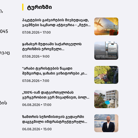
ტურიზმი
ე,
პაკეტების გაძვირების მიუხედავად,
ჯავშნები საკმაოდ აქტიურია - „ჩექინ
თრეველი"(bm.ge)
045
07.08.2026 • 17:00
ყაზახურ მედიაში საქართველოს
ტურიზმის ეროვნული
ავაც
ადმინისტრაციის მარკეტინგული
07.08.2026 • 9:00
კამპანიის ფარგლებში სტატიები
მომზადდა
"არაბი ტურისტების ნაკადი
შემცირდა, ყაზახი ვიზიტორები კი
გააქტიურდნენ"- Borjomi UnderWood
07.08.2026 • 7:00
Hotel
„100%-იან დატვირთულობას
ჯერჯერობით ვერ მივაღწიეთ, ბოლო
ბის
პერიოდში რამდენიმე ჯავშანიც
06.08.2026 • 17:00
გაუქმდა“ - Kobuleti Beach Club
ზამთრის სეზონისთვის გუდაურში
დაგეგმილი ინფრასტრუქტურული
პროექტები ხელს შეუწყობს
06.08.2026 • 15:00
გუდაურის ტურისტული
პოტენციალის გაზრდას – ლევან