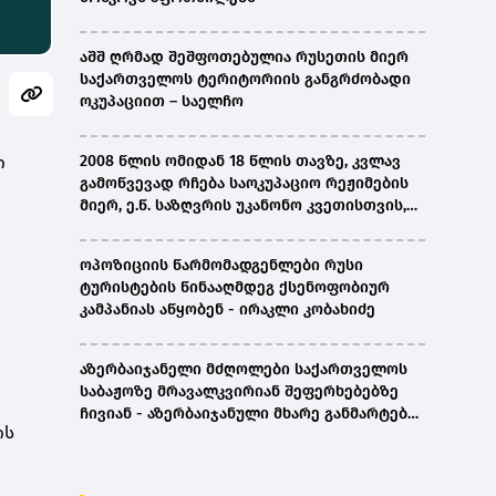
აშშ ღრმად შეშფოთებულია რუსეთის მიერ
საქართველოს ტერიტორიის განგრძობადი
ოკუპაციით – საელჩო
ი
2008 წლის ომიდან 18 წლის თავზე, კვლავ
გამოწვევად რჩება საოკუპაციო რეჟიმების
მიერ, ე.წ. საზღვრის უკანონო კვეთისთვის,
პირთა უკანონო დაკავებების და
პატიმრობის პრაქტიკა, ასევე მშობლიურ
ოპოზიციის წარმომადგენლები რუსი
ენაზე განათლების ხელმისაწვდომობა-
ტურისტების წინააღმდეგ ქსენოფობიურ
სახალხო დამცველი
კამპანიას აწყობენ - ირაკლი კობახიძე
აზერბაიჯანელი მძღოლები საქართველოს
საბაჟოზე მრავალკვირიან შეფერხებებზე
ჩივიან - აზერბაიჯანული მხარე განმარტებას
ის
ითხოვს