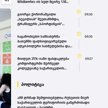
Wildberries-ის სულ მცირე 1.18
მილიონი კვადრატული მეტრი
სასაწყობე სივრცე დაიწვა
გიორგი ქოჩორაშვილი
09:30
„სევილიას“ შეუთანხმდა,
ტრანსფერს „სპორტინგის“
თანხმობა აკლია
საგამოძიებო სამსახურმა
09:30
ბათუმში ფალსიფიცირებული
ალკოჰოლური სასმელებისა და
ყალბი აქციზური მარკების
დამზადება - გასაღების ფაქტზე
მიიღეთ 25%-იანი ფასდაკლება
09:27
სამი პირი დააკავა
კომფორტერში შერჩეულ
კოლექციაზე საქართველოს
ნაწილ-ნაწილ გადახდისას
პოლიტიკა
აშშ ღრმად შეშფოთებულია რუსეთის მიერ
საქართველოს ტერიტორიის განგრძობადი
ოკუპაციით – საელჩო