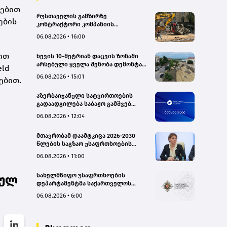
ბებით
რუსთაველის გამზირზე
ების
კონტრაქტორი კომპანიის
თვითმცლელმა ტრანშიის კიდესთან
06.08.2026 • 16:00
ახლოს იმოძრავა, რამაც ნიადაგის
ჩამოშლა და ტექნიკის მოცურება
ით
ხევის 10-მეტრიან დაცვის ზონაში
გამოიწვია, გადაბრუნდა
არსებული ყველა შენობა დემონტაჟს
ავტომანქანა - თვითმცლელში
eld
დაექვემდებარება - თელავის მერი
იმყოფებოდა მცირეწლოვანი ბავშვი
06.08.2026 • 15:01
ებით.
- GWP
აზერბაიჯანული სატვირთოების
გადაადგილება საბაჟო გამშვებ
პუნქტებზე შეუფერხებლად
06.08.2026 • 12:04
მიმდინარეობს- შემოსავლების
სამსახური
მთავრობამ დაამტკიცა 2026-2030
წლების საგზაო უსაფრთხოების
ეროვნული სტრატეგია და მისი
06.08.2026 • 11:00
სამოქმედო გეგმა – თამარ
იოსელიანი
სახელმწიფო უსაფრთხოების
სულ
დეპარტამენტმა საქართველოს
სახელმწიფო ინტერესების
06.08.2026 • 6:00
საზიანოდ საბოტაჟის მუხლით
გამოძიება დაიწყო