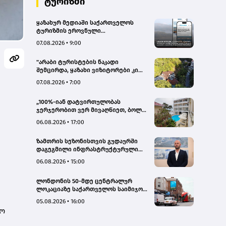
ტურიზმი
ყაზახურ მედიაში საქართველოს
ტურიზმის ეროვნული
ადმინისტრაციის მარკეტინგული
07.08.2026 • 9:00
კამპანიის ფარგლებში სტატიები
მომზადდა
"არაბი ტურისტების ნაკადი
შემცირდა, ყაზახი ვიზიტორები კი
გააქტიურდნენ"- Borjomi UnderWood
07.08.2026 • 7:00
Hotel
„100%-იან დატვირთულობას
ჯერჯერობით ვერ მივაღწიეთ, ბოლო
პერიოდში რამდენიმე ჯავშანიც
06.08.2026 • 17:00
გაუქმდა“ - Kobuleti Beach Club
ზამთრის სეზონისთვის გუდაურში
დაგეგმილი ინფრასტრუქტურული
პროექტები ხელს შეუწყობს
06.08.2026 • 15:00
გუდაურის ტურისტული
პოტენციალის გაზრდას – ლევან
ლონდონის 50-მდე ცენტრალურ
დარსალია
ლოკაციაზე საქართველოს საიმიჯო
ვიზუალები განთავსდა
05.08.2026 • 16:00
ტო