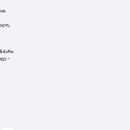
ბით
ელი,
ანძარი
ცე –