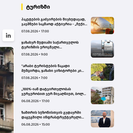
ტურიზმი
პაკეტების გაძვირების მიუხედავად,
ჯავშნები საკმაოდ აქტიურია - „ჩექინ
თრეველი"(bm.ge)
07.08.2026 • 17:00
ყაზახურ მედიაში საქართველოს
ტურიზმის ეროვნული
ადმინისტრაციის მარკეტინგული
07.08.2026 • 9:00
კამპანიის ფარგლებში სტატიები
მომზადდა
"არაბი ტურისტების ნაკადი
შემცირდა, ყაზახი ვიზიტორები კი
გააქტიურდნენ"- Borjomi UnderWood
07.08.2026 • 7:00
Hotel
„100%-იან დატვირთულობას
ჯერჯერობით ვერ მივაღწიეთ, ბოლო
პერიოდში რამდენიმე ჯავშანიც
06.08.2026 • 17:00
გაუქმდა“ - Kobuleti Beach Club
ზამთრის სეზონისთვის გუდაურში
დაგეგმილი ინფრასტრუქტურული
პროექტები ხელს შეუწყობს
06.08.2026 • 15:00
გუდაურის ტურისტული
პოტენციალის გაზრდას – ლევან