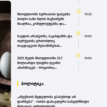
მსოფლიოში სურსათის ფასებმა
19:30
ბოლო სამი წლის მაქსიმუმს
მიაღწია, კონფლიქტებმა და
ძლიერმა სიცხემ მარცვლეულის
გაძვირება გამოიწვია -
საუდის არაბეთმა, პაკისტანმა და
19:00
„გარდიანი“
თურქეთმა ერთობლივ
თავდაცვით შეთანხმებას
მოაწერეს ხელი
2025 წელს მსოფლიოში 22.7
19:00
მილიარდი ლიტრი ღვინო
აწარმოვეს - როგორია
საქართველოს წილი? |
OIV(bm.ge)
პოლიტიკა
„ანექსიის მცდელობა უპასუხოდ არ
დარჩება“ - ოთხი დასავლური სახელმწიფო
მოსკოვს აფრთხილებს